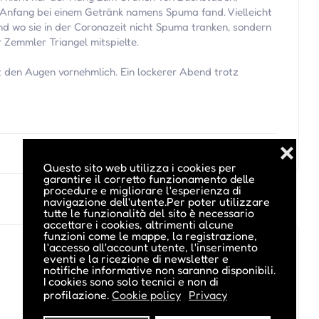
n Anfang bei einem Getränk namens Spuma fand. Vielleicht
nd wo sie in der Coronazeit nicht Spuma tranken, sondern
 Zemmler Triangel mitspielte.
it den Augen vornehmlich. Ein lockerer Abend trotz
❌
Questo sito web utilizza i cookies per
garantire il corretto funzionamento delle
procedure e migliorare l'esperienza di
navigazione dell'utente.Per poter utilizzare
tutte le funzionalità del sito è necessario
accettare i cookies, altrimenti alcune
funzioni come le mappe, la registrazione,
l'accesso all'account utente, l'inserimento
eventi e la ricezione di newsletter e
notifiche informative non saranno disponibili.
I cookies sono solo tecnici e non di
profilazione.
Cookie policy
Privacy