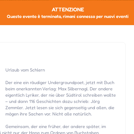
ATTENZIONE
Questo evento è terminato, rimani connesso per nuovi eventi
Urlaub vom Schlern
Der eine ein räudiger Undergroundpoet, jetzt mit Buch
beim anerkannten Verlag: Max Silbernagl. Der andere
eigentlich Lyriker, der nie über Südtirol schreiben wollte
– und dann 116 Geschichten dazu schrieb: Jörg
Zemmler. Jetzt lesen sie sich gegenseitig und allen, die
mögen ihre Sachen vor. Nicht alle natürlich.
Gemeinsam, der eine früher, der andere später, im
ei nicht nur der Hang zum Ordnen von Buchstaben,