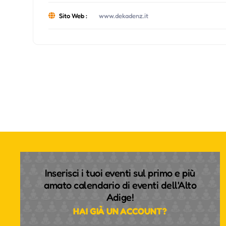
Sito Web :
www.dekadenz.it
Inserisci i tuoi eventi sul primo e più
amato calendario di eventi dell'Alto
Adige!
HAI GIÀ UN ACCOUNT?