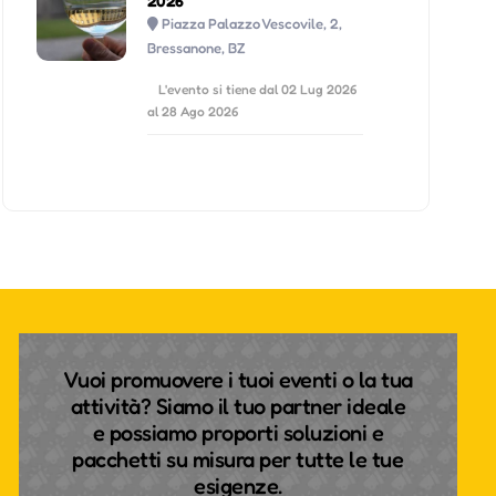
2026
Piazza Palazzo Vescovile, 2,
Bressanone, BZ
L'evento si tiene dal 02 Lug 2026
al 28 Ago 2026
Vuoi promuovere i tuoi eventi o la tua
attività? Siamo il tuo partner ideale
e possiamo proporti soluzioni e
pacchetti su misura per tutte le tue
esigenze.