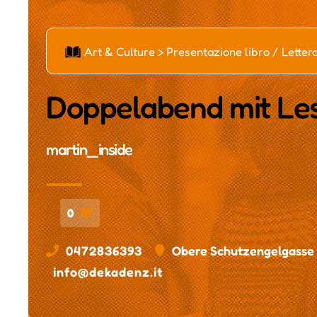
ą
Art & Culture > Presentazione libro / Letter
Doppelabend mit Les
martin_inside
0
0472836393
Obere Schutzengelgasse 
info@dekadenz.it