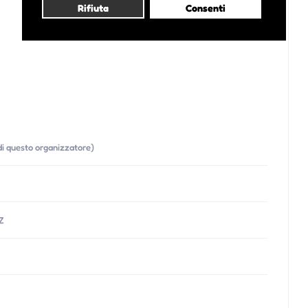
Rifiuta
Consenti
 di questo organizzatore)
Z