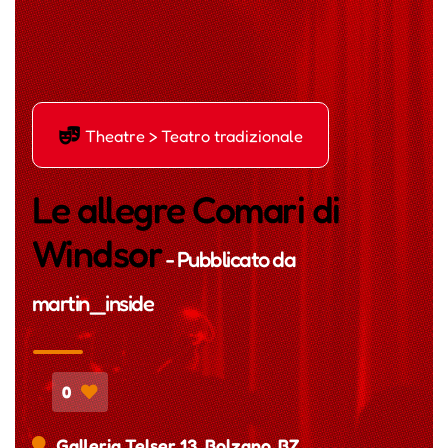
ď
Theatre > Teatro tradizionale
Le allegre Comari di
Windsor
- Pubblicato da
martin_inside
0
Galleria Telser 13, Bolzano, BZ