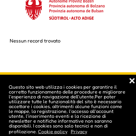
Nessun record trovato
❌
Questo sito web utilizza i cookies per garantire il
corretto funzionamento delle procedure e migliorare
l'esperienza di navigazione dell'utente.Per poter
Inserisci i tuoi eventi sul primo e più amato
utilizzare tutte le funzionalità del sito è necessario
calendario di eventi dell'Alto Adige!
accettare i cookies, altrimenti alcune funzioni come
le mappe, la registrazione, l'accesso all'account
HAI GIÀ UN ACCOUNT?
utente, l'inserimento eventi e la ricezione di
newsletter e notifiche informative non saranno
disponibili. I cookies sono solo tecnici e non di
ACCEDI
profilazione.
Cookie policy
Privacy