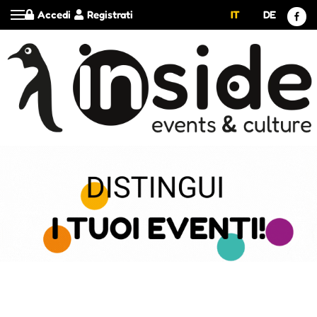
Accedi
Registrati
IT
DE