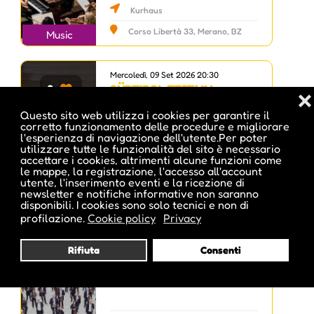
Kurhaus
Corso Libertà 33, Merano, BZ
Music
Mercoledì, 09 Set 2026 20:30
SÜDTIROL FESTIVAL:
0
❌
O/MODERNT CHAMBER
Questo sito web utilizza i cookies per garantire il
ORCHESTRA STOCKHOLM
corretto funzionamento delle procedure e migliorare
& V
l'esperienza di navigazione dell'utente.Per poter
utilizzare tutte le funzionalità del sito è necessario
accettare i cookies, altrimenti alcune funzioni come
Kurhaus
le mappe, la registrazione, l'accesso all'account
utente, l'inserimento eventi e la ricezione di
Corso Libertà 33, Merano, BZ
Music
newsletter e notifiche informative non saranno
disponibili. I cookies sono solo tecnici e non di
profilazione.
Cookie policy
Privacy
Giovedì, 10 Set 2026 20:30
SÜDTIROL FESTIVAL:
0
Rifiuta
Consenti
STAATSKAPELLE DRESDEN