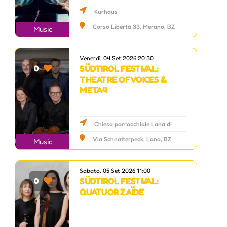
Kurhaus
Corso Libertà 33, Merano, BZ
Music
Venerdì, 04 Set 2026 20:30
SÜDTIROL FESTIVAL:
0
THEATRE OF VOICES &
META4
Chiesa parrocchiale Lana di
Sotto
Via Schnatterpeck, Lana, BZ
Music
Sabato, 05 Set 2026 11:00
SÜDTIROL FESTIVAL:
0
QUATUOR ZAÏDE