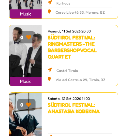
Kurhaus
Corso Libertà 33, Merano, BZ
Music
Venerdì, 11 Set 2026 20:30
SÜDTIROL FESTIVAL:
0
RINGMASTERS -THE
BARBERSHOP VOCAL
QUARTET
Castel Tirolo
Via del Castello 24, Tirolo, BZ
Music
Sabato, 12 Set 2026 11:00
SÜDTIROL FESTIVAL:
0
ANASTASIA KOBEKINA