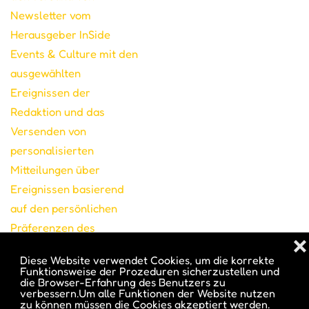
Newsletter vom
Herausgeber InSide
Events & Culture mit den
ausgewählten
Ereignissen der
Redaktion und das
Versenden von
personalisierten
Mitteilungen über
Ereignissen basierend
auf den persönlichen
Präferenzen des
❌
registrierten Benutzers.
Diese Website verwendet Cookies, um die korrekte
Sie können jederzeit den
Funktionsweise der Prozeduren sicherzustellen und
die Browser-Erfahrung des Benutzers zu
Zugang zu Ihren Daten,
verbessern.Um alle Funktionen der Website nutzen
zu können müssen die Cookies akzeptiert werden.
die Berichtigung oder die