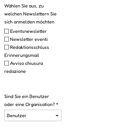
Wählen Sie aus, zu
welchen Newslettern Sie
sich anmelden möchten
Wählen Sie aus, zu welchen New
Eventsnewsletter
Newsletter eventi
Redaktionsschluss
Erinnerungsmail
Avviso chiusura
redazione
Sind Sie ein Benutzer
oder eine Organisation?
*
Benutzer
Seleziona tipologia gruppo