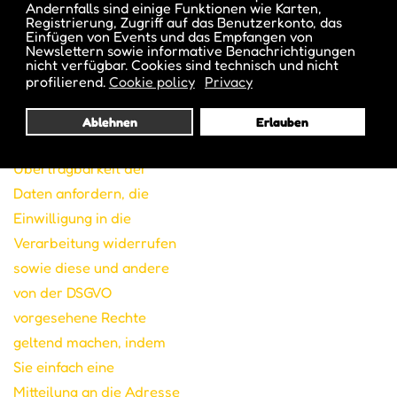
Andernfalls sind einige Funktionen wie Karten,
Löschung derselben, die
Registrierung, Zugriff auf das Benutzerkonto, das
Einfügen von Events und das Empfangen von
Einschränkung der
Newslettern sowie informative Benachrichtigungen
nicht verfügbar. Cookies sind technisch und nicht
Verarbeitung beantragen
profilierend.
Cookie policy
Privacy
oder sich der
Verarbeitung
Ablehnen
Erlauben
widersetzen, die
Übertragbarkeit der
Daten anfordern, die
Einwilligung in die
Verarbeitung widerrufen
sowie diese und andere
von der DSGVO
vorgesehene Rechte
geltend machen, indem
Sie einfach eine
Mitteilung an die Adresse