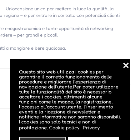
Un’occasione unica per mettere in luce la qualità, la
a regione – e per entrare in contatto con potenziali clienti
re enogastronomico e tante opportunità di networking
dere – per grandi e piccoli.
utti a mangiare e bere qualcosa.
❌
Questo sito web utilizza i cookies per
garantire il corretto funzionamento delle
procedure e migliorare l'esperienza di
navigazione dell'utente.Per poter utilizzare
tutte le funzionalità del sito è necessario
accettare i cookies, altrimenti alcune
funzioni come le mappe, la registrazione,
l'accesso all'account utente, l'inserimento
eventi e la ricezione di newsletter e
notifiche informative non saranno disponibili.
I cookies sono solo tecnici e non di
profilazione.
Cookie policy
Privacy