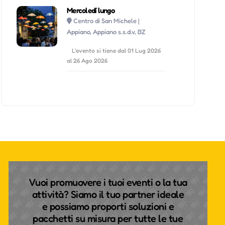
Mercoledí lungo
Centro di San Michele |
Appiano, Appiano s.s.d.v, BZ
L'evento si tiene dal 01 Lug 2026
al 26 Ago 2026
Vuoi promuovere i tuoi eventi o la tua
attività? Siamo il tuo partner ideale
e possiamo proporti soluzioni e
pacchetti su misura per tutte le tue