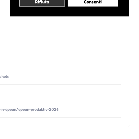
Rifiuta
Consenti
ichele
-in-eppan/eppan-produktiv-2026