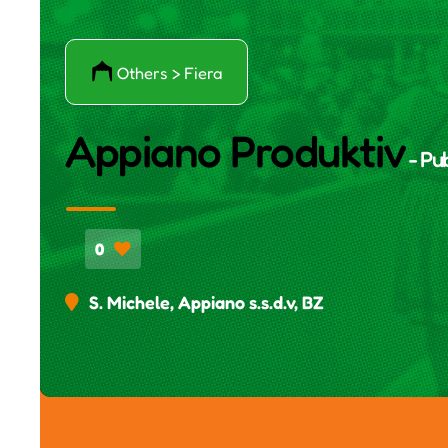
ő
Others > Fiera
Appiano Produktiv
- Pu
0
S. Michele, Appiano s.s.d.v, BZ