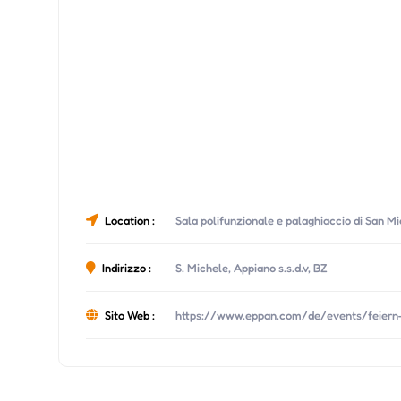
Location :
Sala polifunzionale e palaghiaccio di San M
Indirizzo :
S. Michele, Appiano s.s.d.v, BZ
Sito Web :
https://www.eppan.com/de/events/feiern