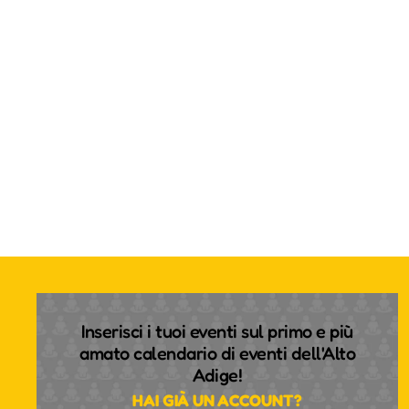
Inserisci i tuoi eventi sul primo e più
amato calendario di eventi dell'Alto
Adige!
HAI GIÀ UN ACCOUNT?