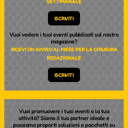
SETTIMANALE
ISCRIVITI
Vuoi vedere i tuoi eventi pubblicati sul nostro
magazine?
RICEVI UN AVVISO AL MESE PER LA CHIUSURA
REDAZIONALE
TEMPO UND RHYTHMUS,
PASSION UND PRESSING -
ISCRIVITI
VIELSEITIGKEIT HAT EINEN
NAMEN: KLARINETTISTIN
ANDREA GÖTSCH
Sie ist jung und erfolgreich, aber sie ist vor allem
Vuoi promuovere i tuoi eventi o la tua
eines: extrem leidenschaftlich in allem, was sie tut.
attività? Siamo il tuo partner ideale e
Die Südtiroler Klarinettistin hat geschafft, was vor
possiamo proporti soluzioni e pacchetti su