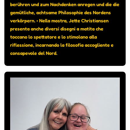
berühren und zum Nachdenken anregen und die die
gemütliche, achtsame Philosophie des Nordens
verkörpern. • Nella mostra, Jette Christiansen
presenta anche diversi disegni a matita che
toccano lo spettatore e lo stimolano alla
riflessione, incarnando la filosofia accogliente e
consapevole del Nord.