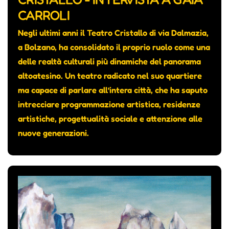
CARROLI
Negli ultimi anni il Teatro Cristallo di via Dalmazia,
a Bolzano, ha consolidato il proprio ruolo come una
delle realtà culturali più dinamiche del panorama
altoatesino. Un teatro radicato nel suo quartiere
ma capace di parlare all’intera città, che ha saputo
intrecciare programmazione artistica, residenze
artistiche, progettualità sociale e attenzione alle
nuove generazioni.