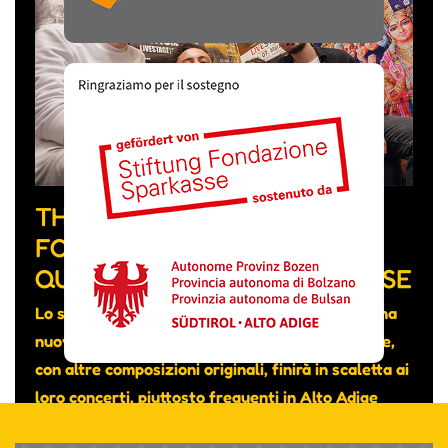
THE FEVER WEEK, LA BAND
FORMATA DA MUSICISTI DI
QUATTRO NAZIONALITÀ DIVERSE
Lo scorso mese hanno pubblicato su YouTube una
nuova canzone intitolata “Really don’t care” che,
con altre composizioni originali, finirà in scaletta ai
loro concerti, piuttosto frequenti in Alto Adige
nonostante si tratti di un gruppo transfrontaliero.