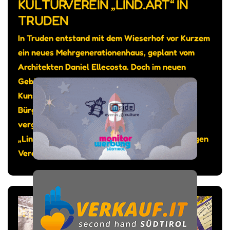
KULTURVEREIN „LIND.ART“ IN
TRUDEN
In Truden entstand mit dem Wieserhof vor Kurzem
ein neues Mehrgenerationenhaus, geplant vom
Architekten Daniel Ellecosta. Doch im neuen
Gebäude sollte auch genügend Platz sein für
Kunst und Kultur, so das Anliegen von
Bürgermeister Michael Epp. Gesagt getan: Am
vergangenen 12. Juni wurde der Kunstraum
„Lind.Art“ eingeweiht, bespielt vom gleichnamigen
Verein.