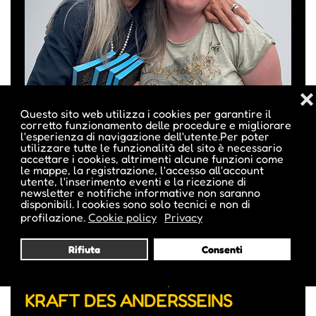
❌
Questo sito web utilizza i cookies per garantire il
corretto funzionamento delle procedure e migliorare
l'esperienza di navigazione dell'utente.Per poter
utilizzare tutte le funzionalità del sito è necessario
accettare i cookies, altrimenti alcune funzioni come
le mappe, la registrazione, l'accesso all'account
utente, l'inserimento eventi e la ricezione di
newsletter e notifiche informative non saranno
disponibili. I cookies sono solo tecnici e non di
„DIE FREIHEIT DER LIBELLE“:
profilazione.
Cookie policy
Privacy
WAHRHEIT FINDEN - HELENE
Rifiuta
Consenti
MATHÀ ERZÄHLT VON
VERGANGENHEIT, MUT UND DER
KRAFT DES ANDERSSEINS