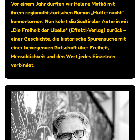
Vor einem Jahr durften wir Helene Mathà mit
ihrem regionalhistorischen Roman „Mutternacht“
kennenlernen. Nun kehrt die Südtiroler Autorin mit
„Die Freiheit der Libelle“ (Effekt!-Verlag) zurück –
einer Geschichte, die historische Spurensuche mit
einer bewegenden Botschaft über Freiheit,
Menschlichkeit und den Wert jedes Einzelnen
verbindet.