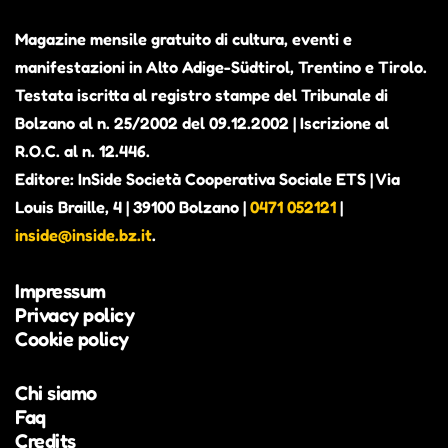
Magazine mensile gratuito di cultura, eventi e
manifestazioni in Alto Adige-Südtirol, Trentino e Tirolo.
Testata iscritta al registro stampe del Tribunale di
Bolzano al n. 25/2002 del 09.12.2002 | Iscrizione al
ALEX THE JUDGE, PRIMO
R.O.C. al n. 12.446.
ALBUM IN VISTA. CONTERRÀ
Editore: InSide Società Cooperativa Sociale ETS | Via
PEZZI INEDITI E ALCUNI BRANI
Louis Braille, 4 | 39100 Bolzano |
0471 052121
|
GIÀ PUBBLICATI COME SINGOLI
inside@inside.bz.it
.
Alexander Richter, in arte Alex the Judge, è attivo
Impressum
dal 2018 nella scena musicale altoatesina (Beyond
Privacy policy
Hills, Fruity Sessions) e nel 2023 ha vinto il
Cookie policy
concorso Euregio UploadSounds, affermandosi
come una voce originale della scena locale.
Chi siamo
Faq
Credits