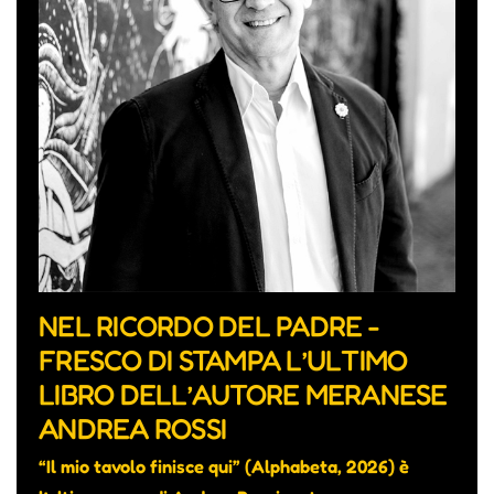
NEL RICORDO DEL PADRE -
FRESCO DI STAMPA L’ULTIMO
LIBRO DELL’AUTORE MERANESE
ANDREA ROSSI
“Il mio tavolo finisce qui” (Alphabeta, 2026) è