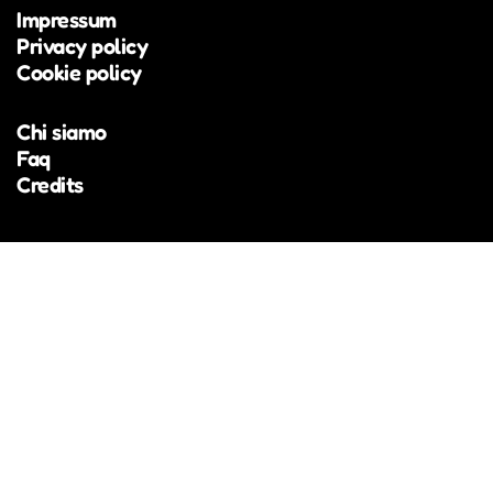
Impressum
dal 2018 nella scena musicale altoatesina (Beyond
Privacy policy
Hills, Fruity Sessions) e nel 2023 ha vinto il
Cookie policy
concorso Euregio UploadSounds, affermandosi
come una voce originale della scena locale.
Chi siamo
Faq
Credits