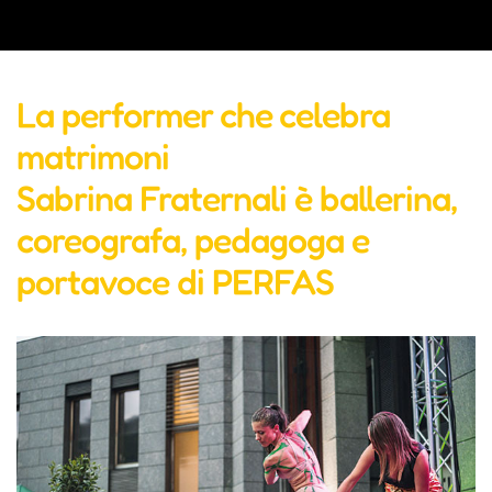
La performer che celebra
matrimoni
Sabrina Fraternali è ballerina,
coreografa, pedagoga e
portavoce di PERFAS