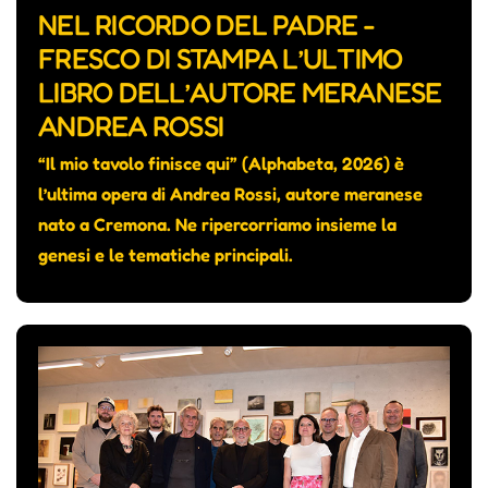
NEL RICORDO DEL PADRE -
FRESCO DI STAMPA L’ULTIMO
LIBRO DELL’AUTORE MERANESE
ANDREA ROSSI
“Il mio tavolo finisce qui” (Alphabeta, 2026) è
l’ultima opera di Andrea Rossi, autore meranese
nato a Cremona. Ne ripercorriamo insieme la
genesi e le tematiche principali.