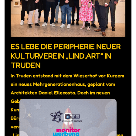
ES LEBE DIE PERIPHERIE NEUER
KULTURVEREIN „LIND.ART“ IN
TRUDEN
In Truden entstand mit dem Wieserhof vor Kurzem
ein neues Mehrgenerationenhaus, geplant vom
Architekten Daniel Ellecosta. Doch im neuen
Gebäude sollte auch genügend Platz sein für
Kunst und Kultur, so das Anliegen von
Bürgermeister Michael Epp. Gesagt getan: Am
vergangenen 12. Juni wurde der Kunstraum
„Lind.Art“ eingeweiht, bespielt vom gleichnamigen