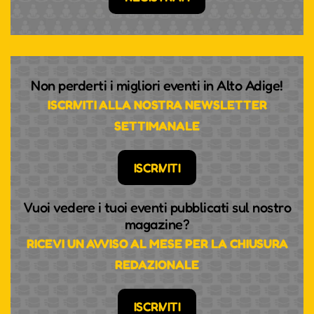
Non perderti i migliori eventi in Alto Adige!
ISCRIVITI ALLA NOSTRA NEWSLETTER
SETTIMANALE
ISCRIVITI
Vuoi vedere i tuoi eventi pubblicati sul nostro
magazine?
RICEVI UN AVVISO AL MESE PER LA CHIUSURA
REDAZIONALE
TEMPO UND RHYTHMUS,
PASSION UND PRESSING -
ISCRIVITI
VIELSEITIGKEIT HAT EINEN