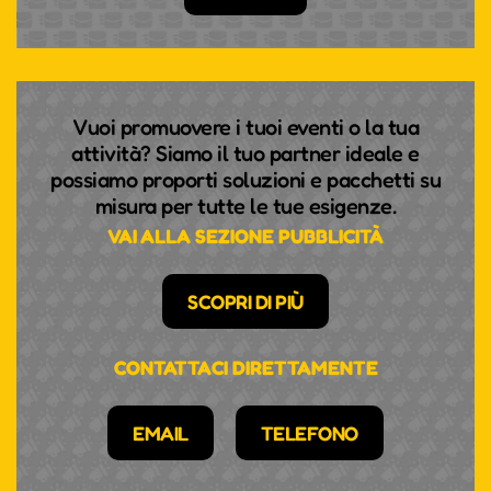
NAMEN: KLARINETTISTIN
ANDREA GÖTSCH
Sie ist jung und erfolgreich, aber sie ist vor allem
Vuoi promuovere i tuoi eventi o la tua
eines: extrem leidenschaftlich in allem, was sie tut.
attività? Siamo il tuo partner ideale e
Die Südtiroler Klarinettistin hat geschafft, was vor
possiamo proporti soluzioni e pacchetti su
ihr noch keiner Frau gelungen ist, nämlich ins
misura per tutte le tue esigenze.
Klarinettenregister der Wiener Philharmoniker
VAI ALLA SEZIONE PUBBLICITÀ
aufgenommen zu werden. Daneben verwirklicht sie
gerade ihren Kindheitstraum vom Dirigieren und
SCOPRI DI PIÙ
spielt auch noch Fußball.
CONTATTACI DIRETTAMENTE
EMAIL
TELEFONO