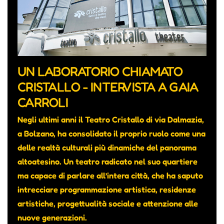
UN LABORATORIO CHIAMATO
CRISTALLO - INTERVISTA A GAIA
CARROLI
Negli ultimi anni il Teatro Cristallo di via Dalmazia,
a Bolzano, ha consolidato il proprio ruolo come una
delle realtà culturali più dinamiche del panorama
altoatesino. Un teatro radicato nel suo quartiere
ma capace di parlare all’intera città, che ha saputo
intrecciare programmazione artistica, residenze
artistiche, progettualità sociale e attenzione alle
nuove generazioni.