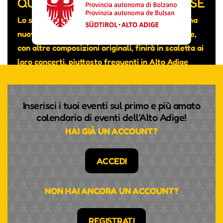
QUATTRO NAZIONALITÀ DIVERSE
Lo scorso mese hanno pubblicato su YouTube una
nuova canzone intitolata “Really don’t care” che,
con altre composizioni originali, finirà in scaletta ai
loro concerti, piuttosto frequenti in Alto Adige
nonostante si tratti di un gruppo transfrontaliero.
Inserisci i tuoi eventi sul primo e più amato
calendario di eventi dell'Alto Adige!
HAI GIÀ UN ACCOUNT?
ACCEDI
NON HAI ANCORA UN ACCOUNT?
REGISTRATI