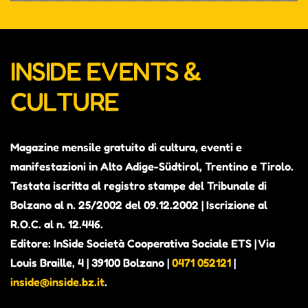
INSIDE EVENTS &
CULTURE
Magazine mensile gratuito di cultura, eventi e
manifestazioni in Alto Adige-Südtirol, Trentino e Tirolo.
Testata iscritta al registro stampe del Tribunale di
Bolzano al n. 25/2002 del 09.12.2002 | Iscrizione al
ALEX THE JUDGE, PRIMO
R.O.C. al n. 12.446.
ALBUM IN VISTA. CONTERRÀ
Editore: InSide Società Cooperativa Sociale ETS | Via
PEZZI INEDITI E ALCUNI BRANI
Louis Braille, 4 | 39100 Bolzano |
0471 052121
|
GIÀ PUBBLICATI COME SINGOLI
inside@inside.bz.it
.
Alexander Richter, in arte Alex the Judge, è attivo