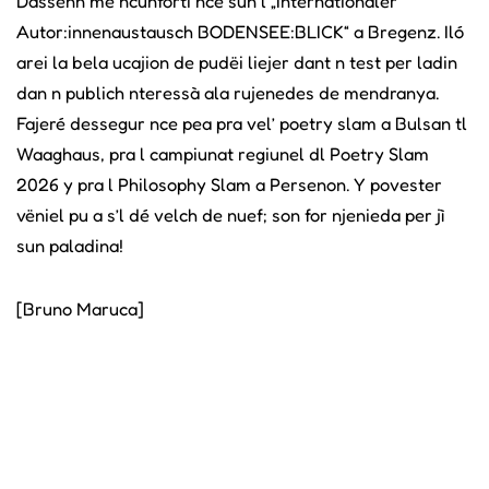
Dassënn me ncunforti nce sun l „Internationaler
Autor:innenaustausch BODENSEE:BLICK“ a Bregenz. Iló
arei la bela ucajion de pudëi liejer dant n test per ladin
dan n publich nteressà ala rujenedes de mendranya.
Fajeré dessegur nce pea pra vel’ poetry slam a Bulsan tl
Waaghaus, pra l campiunat regiunel dl Poetry Slam
2026 y pra l Philosophy Slam a Persenon. Y povester
vëniel pu a s’l dé velch de nuef; son for njenieda per jì
sun paladina!
[Bruno Maruca]