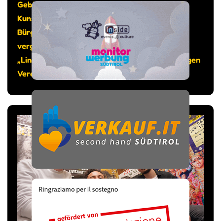
Gebäude sollte auch genügend Platz sein für
Kunst und Kultur, so das Anliegen von
Bürgermeister Michael Epp. Gesagt getan: Am
vergangenen 12. Juni wurde der Kunstraum
„Lind.Art“ eingeweiht, bespielt vom gleichnamigen
Verein.