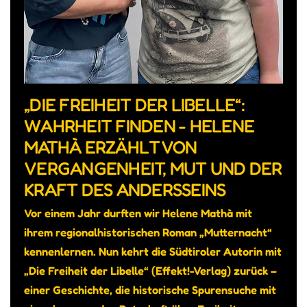
„DIE FREIHEIT DER LIBELLE“:
WAHRHEIT FINDEN - HELENE
MATHÀ ERZÄHLT VON
VERGANGENHEIT, MUT UND DER
KRAFT DES ANDERSSEINS
Vor einem Jahr durften wir Helene Mathà mit
ihrem regionalhistorischen Roman „Mutternacht“
kennenlernen. Nun kehrt die Südtiroler Autorin mit
„Die Freiheit der Libelle“ (Effekt!-Verlag) zurück –
einer Geschichte, die historische Spurensuche mit