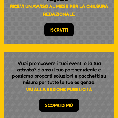
RICEVI UN AVVISO AL MESE PER LA CHIUSURA
REDAZIONALE
TEMPO UND RHYTHMUS,
PASSION UND PRESSING -
ISCRIVITI
VIELSEITIGKEIT HAT EINEN
NAMEN: KLARINETTISTIN
ANDREA GÖTSCH
Sie ist jung und erfolgreich, aber sie ist vor allem
Vuoi promuovere i tuoi eventi o la tua
eines: extrem leidenschaftlich in allem, was sie tut.
attività? Siamo il tuo partner ideale e
Die Südtiroler Klarinettistin hat geschafft, was vor
possiamo proporti soluzioni e pacchetti su
ihr noch keiner Frau gelungen ist, nämlich ins
misura per tutte le tue esigenze.
Klarinettenregister der Wiener Philharmoniker
VAI ALLA SEZIONE PUBBLICITÀ
aufgenommen zu werden. Daneben verwirklicht sie
gerade ihren Kindheitstraum vom Dirigieren und
SCOPRI DI PIÙ
spielt auch noch Fußball.