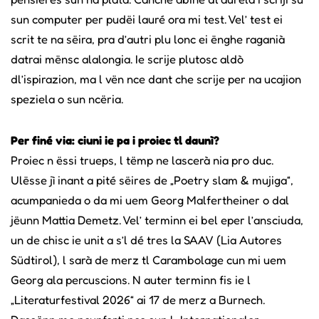
sun computer per pudëi lauré ora mi test. Vel’ test ei
scrit te na sëira, pra d’autri plu lonc ei ënghe raganià
datrai mënsc alalongia. Ie scrije plutosc aldò
dl’ispirazion, ma l vën nce dant che scrije per na ucajion
speziela o sun ncëria.
Per finé via: ciuni ie pa i proiec tl daunì?
Proiec n ëssi trueps, l tëmp ne lascerà nia pro duc.
Ulësse jì inant a pité sëires de „Poetry slam & mujiga“,
acumpanieda o da mi uem Georg Malfertheiner o dal
jëunn Mattia Demetz. Vel’ terminn ei bel eper l’ansciuda,
un de chisc ie unit a s’l dé tres la SAAV (Lia Autores
Südtirol), l sarà de merz tl Carambolage cun mi uem
Georg ala percuscions. N auter terminn fis ie l
„Literaturfestival 2026“ ai 17 de merz a Burnech.