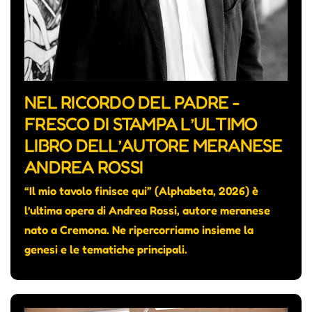
NEL RICORDO DEL PADRE -
FRESCO DI STAMPA L’ULTIMO
LIBRO DELL’AUTORE MERANESE
ANDREA ROSSI
“Il mio tavolo finisce qui” (Alphabeta, 2026) è
l’ultima opera di Andrea Rossi, autore meranese
nato a Cremona. Ne ripercorriamo insieme la
genesi e le tematiche principali.