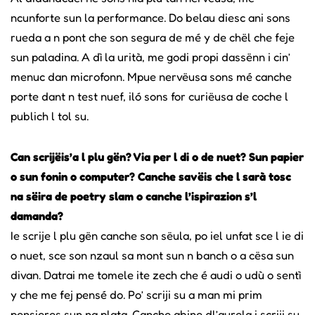
ncunforte sun la performance. Do belau diesc ani sons
rueda a n pont che son segura de mé y de chël che feje
sun paladina. A dì la urità, me godi propi dassënn i cin’
menuc dan microfonn. Mpue nervëusa sons mé canche
porte dant n test nuef, iló sons for curiëusa de coche l
publich l tol su.
Can scrijëis’a l plu gën? Via per l di o de nuet? Sun papier
o sun fonin o computer? Canche savëis che l sarà tosc
na sëira de poetry slam o canche l’ispirazion s’l
damanda?
Ie scrije l plu gën canche son sëula, po iel unfat sce l ie di
o nuet, sce son nzaul sa mont sun n banch o a cësa sun
divan. Datrai me tomele ite zech che é audi o udù o sentì
y che me fej pensé do. Po’ scriji su a man mi prim
pensieres sun na plata. Canche abine dl’aurela i scriji su