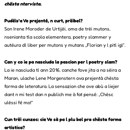
chësta ntervista.
Pudëis’a Ve prejenté, n curt, prëibel?
Son Irene Moroder de Urtijëi, oma de trëi mutons,
nsenianta tla scola elementera, poetry slammer y
autëura dl liber per mutons y mutans „Florian y l pitl igl“.
Can y co ie pa nasciuda la pascion per l poetry slam?
La ie nasciuda tl ann 2016, canche fove jita a na sëira a
Maran, ulache Lene Morgenstern ova prejentà chësta
forma de leteratura. La sensazion che ove abù a liejer
dant n mi test dan n publich me à fat pensé: „Chësc
ulëssi fé mo!“
Cun trëi cunzec: cie Ve sà pa l plu bel pra chësta forma
artistica?