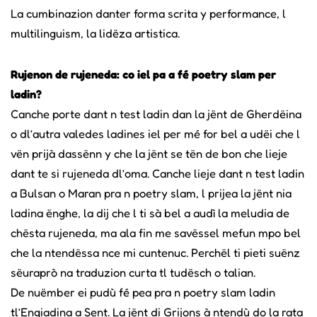
La cumbinazion danter forma scrita y performance, l
multilinguism, la lidëza artistica.
Rujenon de rujeneda: co iel pa a fé poetry slam per
ladin?
Canche porte dant n test ladin dan la jënt de Gherdëina
o dl’autra valedes ladines iel per mé for bel a udëi che l
vën prijà dassënn y che la jënt se tën de bon che lieje
dant te si rujeneda dl’oma. Canche lieje dant n test ladin
a Bulsan o Maran pra n poetry slam, l prijea la jënt nia
ladina ënghe, la dij che l ti sà bel a audì la meludia de
chësta rujeneda, ma ala fin me savëssel mefun mpo bel
che la ntendëssa nce mi cuntenuc. Perchël ti pieti suënz
sëuraprò na traduzion curta tl tudësch o talian.
De nuëmber ei pudù fé pea pra n poetry slam ladin
tl’Engiadina a Sent. La jënt di Grijons à ntendù do la rata