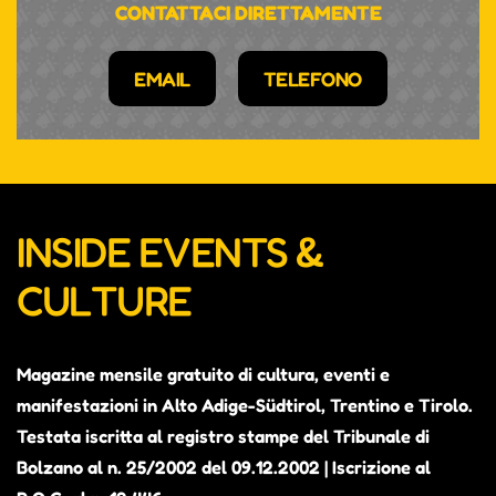
CONTATTACI DIRETTAMENTE
EMAIL
TELEFONO
INSIDE EVENTS &
CULTURE
Magazine mensile gratuito di cultura, eventi e
manifestazioni in Alto Adige-Südtirol, Trentino e Tirolo.
Testata iscritta al registro stampe del Tribunale di
Bolzano al n. 25/2002 del 09.12.2002 | Iscrizione al
ALEX THE JUDGE, PRIMO