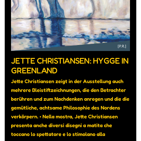
JETTE CHRISTIANSEN: HYGGE IN
GREENLAND
Jette Christiansen zeigt in der Ausstellung auch
mehrere Bleistiftzeichnungen, die den Betrachter
berühren und zum Nachdenken anregen und die die
gemütliche, achtsame Philosophie des Nordens
verkörpern. • Nella mostra, Jette Christiansen
presenta anche diversi disegni a matita che
toccano lo spettatore e lo stimolano alla