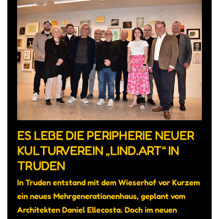
ES LEBE DIE PERIPHERIE NEUER
KULTURVEREIN „LIND.ART“ IN
TRUDEN
In Truden entstand mit dem Wieserhof vor Kurzem
ein neues Mehrgenerationenhaus, geplant vom
Architekten Daniel Ellecosta. Doch im neuen