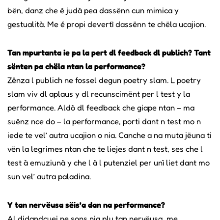
bën, danz che é judà pea dassënn cun mimica y
gestualità. Me é propi devertì dassënn te chëla ucajion.
Tan mpurtanta ie pa la pert dl feedback dl publich? Tant
sënten pa chëla ntan la performance?
Zënza l publich ne fossel degun poetry slam. L poetry
slam viv dl aplaus y dl recunscimënt per l test y la
performance. Aldò dl feedback che giape ntan – ma
suënz nce do – la performance, porti dant n test mo n
iede te vel’ autra ucajion o nia. Canche a na muta jëuna ti
vën la legrimes ntan che te liejes dant n test, ses che l
test à emuziunà y che l à l putenziel per unì liet dant mo
sun vel’ autra paladina.
Y tan nervëusa sëis’a dan na performance?
Al didandcuei ne sons nia plu tan nervëusa, me