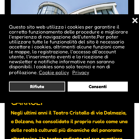
❌
Questo sito web utilizza i cookies per garantire il
corretto funzionamento delle procedure e migliorare
l'esperienza di navigazione dell'utente.Per poter
utilizzare tutte le funzionalità del sito è necessario
accettare i cookies, altrimenti alcune funzioni come
le mappe, la registrazione, l'accesso all'account
utente, l'inserimento eventi e la ricezione di
newsletter e notifiche informative non saranno
disponibili. I cookies sono solo tecnici e non di
profilazione.
Cookie policy
Privacy
UN LABORATORIO CHIAMATO
Rifiuta
Consenti
CRISTALLO - INTERVISTA A GAIA
CARROLI
Negli ultimi anni il Teatro Cristallo di via Dalmazia,
a Bolzano, ha consolidato il proprio ruolo come una
delle realtà culturali più dinamiche del panorama
altoatesino. Un teatro radicato nel suo quartiere