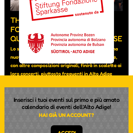
THE FEVER WEEK, LA BAND
FORMATA DA MUSICISTI DI
QUATTRO NAZIONALITÀ DIVERSE
Lo scorso mese hanno pubblicato su YouTube una
nuova canzone intitolata “Really don’t care” che,
con altre composizioni originali, finirà in scaletta ai
loro concerti, piuttosto frequenti in Alto Adige
nonostante si tratti di un gruppo transfrontaliero.
Inserisci i tuoi eventi sul primo e più amato
calendario di eventi dell'Alto Adige!
HAI GIÀ UN ACCOUNT?
ACCEDI