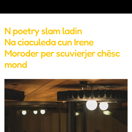
N poetry slam ladin
Na ciaculeda cun Irene
Moroder per scuvierjer chësc
mond