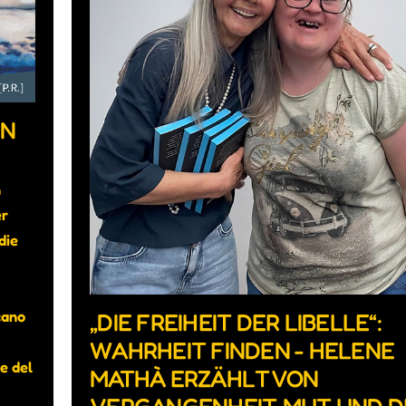
IN
h
er
die
cano
„DIE FREIHEIT DER LIBELLE“:
WAHRHEIT FINDEN - HELENE
e del
MATHÀ ERZÄHLT VON