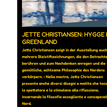
JETTE CHRISTIANSEN: HYGGE 
GREENLAND
Jette Christiansen zeigt in der Ausstellung auc
mehrere Bleistiftzeichnungen, die den Betracht
berühren und zum Nachdenken anregen und die 
gemütliche, achtsame Philosophie des Nordens
verkörpern. • Nella mostra, Jette Christiansen
presenta anche diversi disegni a matita che toc
lo spettatore e lo stimolano alla riflessione,
incarnando la filosofia accogliente e consapevol
Nord.