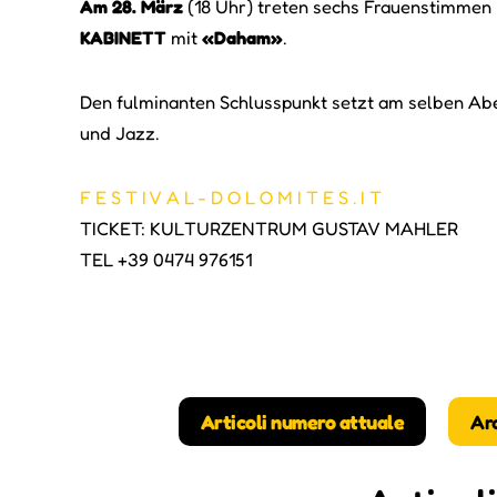
Am 28. März
(18 Uhr) treten sechs Frauenstimmen i
KABINETT
mit
«Daham»
.
Den fulminanten Schlusspunkt setzt am selben A
und Jazz.
F E S T I V A L - D O L O M I T E S . I T
TICKET: KULTURZENTRUM GUSTAV MAHLER
TEL +39 0474 976151
Articoli numero attuale
Ar