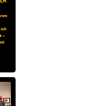
ER
hrem
 mit
k –
mit