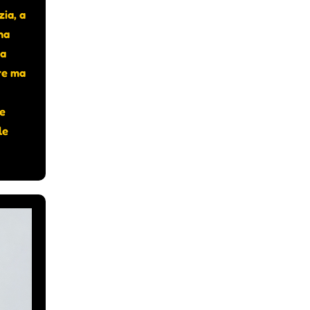
zia, a
na
ma
re ma
ze
le