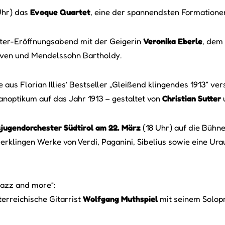
Uhr) das
Evoque Quartet
, eine der spannendsten Formatione
ster-Eröffnungsabend mit der Geigerin
Veronika Eberle
, dem
ven und Mendelssohn Bartholdy.
 aus Florian Illies’ Bestseller „Gleißend klingendes 1913“ v
noptikum auf das Jahr 1913 – gestaltet von
Christian Sutter
jugendorchester Südtirol am 22. März
(18 Uhr) auf die Büh
rklingen Werke von Verdi, Paganini, Sibelius sowie eine Ur
azz and more“:
terreichische Gitarrist
Wolfgang Muthspiel
mit seinem Solop