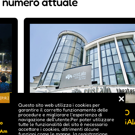
i numero attuale
❌
Questo sito web utilizza i cookies per
garantire il corretto funzionamento delle
UN LABORATORIO CHIAMATO
procedure e migliorare l'esperienza di
navigazione dell'utente.Per poter utilizzare
CRISTALLO - INTERVISTA A GAI
io
tutte le funzionalità del sito è necessario
accettare i cookies, altrimenti alcune
CARROLI
• Am
funzioni come le mappe, la registrazione,