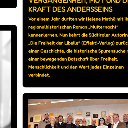
VERGANGENHEIT, MUT UND D
KRAFT DES ANDERSSEINS
Vor einem Jahr durften wir Helene Mathà mit i
regionalhistorischen Roman „Mutternacht“
kennenlernen. Nun kehrt die Südtiroler Autorin
„Die Freiheit der Libelle“ (Effekt!-Verlag) zurüc
einer Geschichte, die historische Spurensuche 
einer bewegenden Botschaft über Freiheit,
Menschlichkeit und den Wert jedes Einzelnen
verbindet.