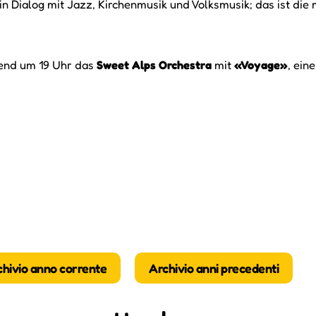
n Dialog mit Jazz, Kirchenmusik und Volksmusik; das ist die
bend um 19 Uhr das
Sweet Alps Orchestra
mit
«Voyage»
, ei
chivio anno corrente
Archivio anni precedenti