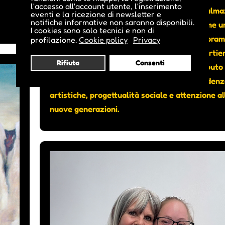
l'accesso all'account utente, l'inserimento
Negli ultimi anni il Teatro Cristallo di via Dalma
eventi e la ricezione di newsletter e
notifiche informative non saranno disponibili.
Bolzano, ha consolidato il proprio ruolo come u
I cookies sono solo tecnici e non di
delle realtà culturali più dinamiche del panora
profilazione.
Cookie policy
Privacy
altoatesino. Un teatro radicato nel suo quartie
Rifiuta
Consenti
capace di parlare all’intera città, che ha saputo
intrecciare programmazione artistica, residen
artistiche, progettualità sociale e attenzione al
nuove generazioni.