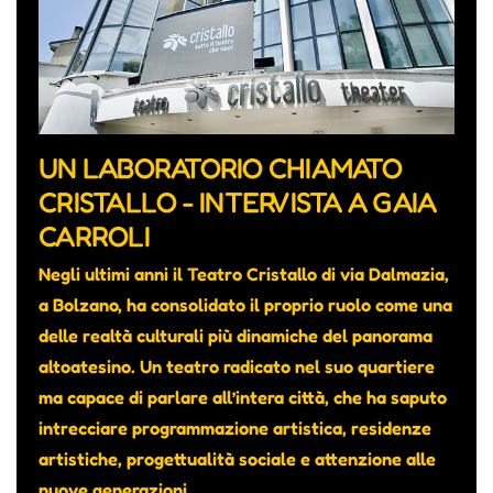
UN LABORATORIO CHIAMATO
CRISTALLO - INTERVISTA A GAIA
CARROLI
Negli ultimi anni il Teatro Cristallo di via Dalmazia,
a Bolzano, ha consolidato il proprio ruolo come una
delle realtà culturali più dinamiche del panorama
altoatesino. Un teatro radicato nel suo quartiere
ma capace di parlare all’intera città, che ha saputo
intrecciare programmazione artistica, residenze
artistiche, progettualità sociale e attenzione alle
nuove generazioni.