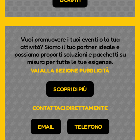
VIELSEITIGKEIT HAT EINEN
NAMEN: KLARINETTISTIN
ANDREA GÖTSCH
Sie ist jung und erfolgreich, aber sie ist vor allem
Vuoi promuovere i tuoi eventi o la tua
eines: extrem leidenschaftlich in allem, was sie tut.
attività? Siamo il tuo partner ideale e
Die Südtiroler Klarinettistin hat geschafft, was vor
possiamo proporti soluzioni e pacchetti su
ihr noch keiner Frau gelungen ist, nämlich ins
misura per tutte le tue esigenze.
Klarinettenregister der Wiener Philharmoniker
VAI ALLA SEZIONE PUBBLICITÀ
aufgenommen zu werden. Daneben verwirklicht sie
gerade ihren Kindheitstraum vom Dirigieren und
SCOPRI DI PIÙ
spielt auch noch Fußball.
CONTATTACI DIRETTAMENTE
EMAIL
TELEFONO