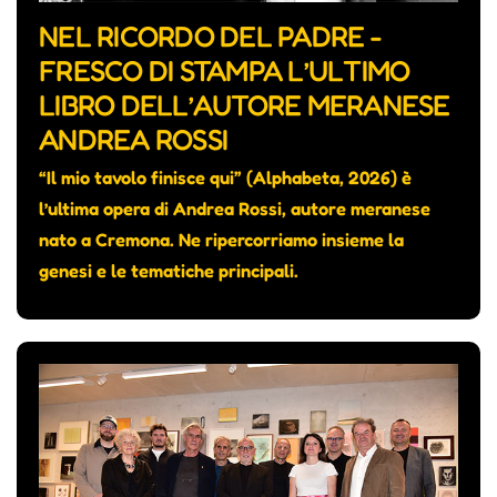
NEL RICORDO DEL PADRE -
FRESCO DI STAMPA L’ULTIMO
LIBRO DELL’AUTORE MERANESE
ANDREA ROSSI
“Il mio tavolo finisce qui” (Alphabeta, 2026) è
l’ultima opera di Andrea Rossi, autore meranese
nato a Cremona. Ne ripercorriamo insieme la
genesi e le tematiche principali.