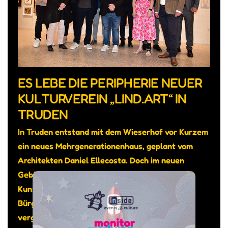
ES LEBE DIE PERIPHERIE NEUER
KULTURVEREIN „LIND.ART“ IN
TRUDEN
In Truden entstand mit dem Wieserhof vor Kurzem
ein neues Mehrgenerationenhaus, geplant vom
Architekten Daniel Ellecosta. Doch im neuen
Gebäude sollte auch genügend Platz sein für
Kunst und Kultur, so das Anliegen von
Bürgermeister Michael Epp. Gesagt getan: Am
vergangenen 12. Juni wurde der Kunstraum