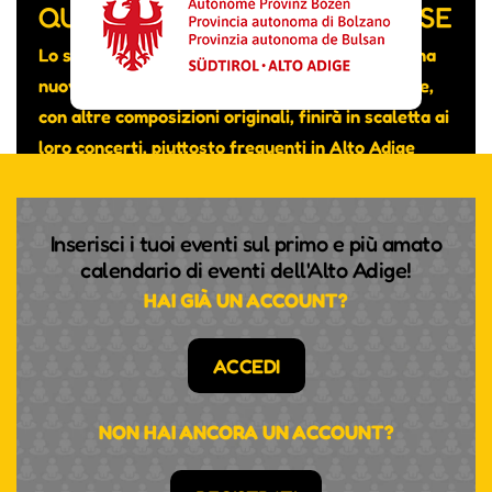
QUATTRO NAZIONALITÀ DIVERSE
Lo scorso mese hanno pubblicato su YouTube una
nuova canzone intitolata “Really don’t care” che,
con altre composizioni originali, finirà in scaletta ai
loro concerti, piuttosto frequenti in Alto Adige
nonostante si tratti di un gruppo transfrontaliero.
Inserisci i tuoi eventi sul primo e più amato
calendario di eventi dell'Alto Adige!
HAI GIÀ UN ACCOUNT?
ACCEDI
NON HAI ANCORA UN ACCOUNT?