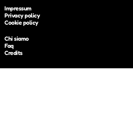
Alexander Richter, in arte Alex the Judge, è attivo
Impressum
dal 2018 nella scena musicale altoatesina (Beyond
Privacy policy
Hills, Fruity Sessions) e nel 2023 ha vinto il
Cookie policy
concorso Euregio UploadSounds, affermandosi
come una voce originale della scena locale.
Chi siamo
Faq
Credits