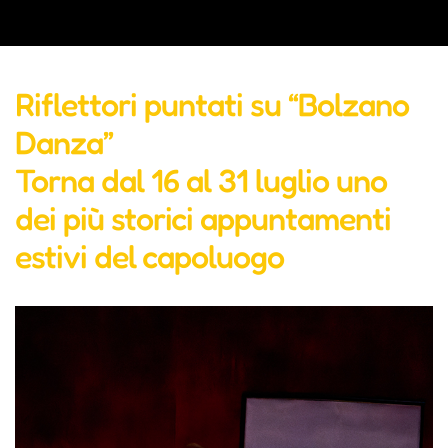
Riflettori puntati su “Bolzano
Danza”
Torna dal 16 al 31 luglio uno
dei più storici appuntamenti
estivi del capoluogo