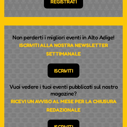
REGISTRATI
Non perderti i migliori eventi in Alto Adige!
ISCRIVITI ALLA NOSTRA NEWSLETTER
SETTIMANALE
ISCRIVITI
Vuoi vedere i tuoi eventi pubblicati sul nostro
magazine?
RICEVI UN AVVISO AL MESE PER LA CHIUSURA
REDAZIONALE
TEMPO UND RHYTHMUS,
PASSION UND PRESSING -
ISCRIVITI