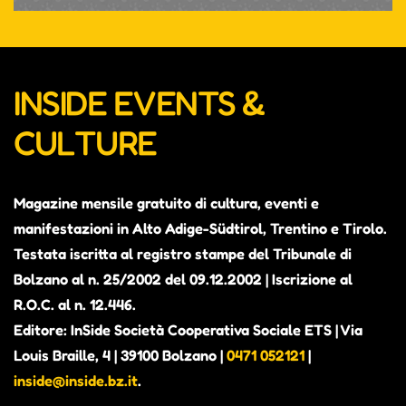
INSIDE EVENTS &
CULTURE
Magazine mensile gratuito di cultura, eventi e
manifestazioni in Alto Adige-Südtirol, Trentino e Tirolo.
Testata iscritta al registro stampe del Tribunale di
Bolzano al n. 25/2002 del 09.12.2002 | Iscrizione al
ALEX THE JUDGE, PRIMO
R.O.C. al n. 12.446.
ALBUM IN VISTA. CONTERRÀ
Editore: InSide Società Cooperativa Sociale ETS | Via
PEZZI INEDITI E ALCUNI BRANI
Louis Braille, 4 | 39100 Bolzano |
0471 052121
|
GIÀ PUBBLICATI COME SINGOLI
inside@inside.bz.it
.