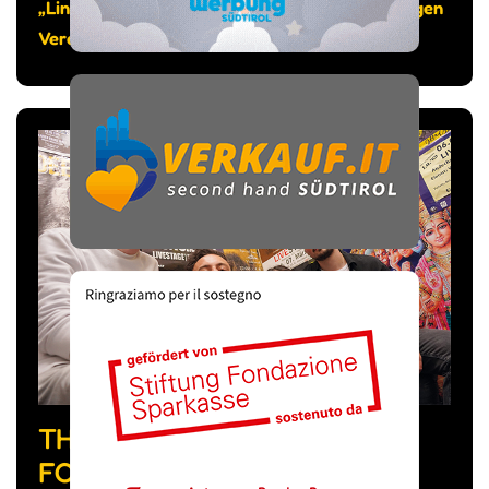
„Lind.Art“ eingeweiht, bespielt vom gleichnamigen
Verein.
THE FEVER WEEK, LA BAND
FORMATA DA MUSICISTI DI