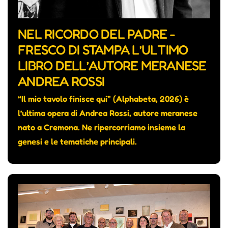
NEL RICORDO DEL PADRE -
FRESCO DI STAMPA L’ULTIMO
LIBRO DELL’AUTORE MERANESE
ANDREA ROSSI
“Il mio tavolo finisce qui” (Alphabeta, 2026) è
l’ultima opera di Andrea Rossi, autore meranese
nato a Cremona. Ne ripercorriamo insieme la
genesi e le tematiche principali.