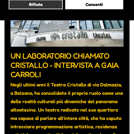
Rifiuta
Consenti
UN LABORATORIO CHIAMATO
CRISTALLO - INTERVISTA A GAIA
CARROLI
Negli ultimi anni il Teatro Cristallo di via Dalmazia,
a Bolzano, ha consolidato il proprio ruolo come una
delle realtà culturali più dinamiche del panorama
altoatesino. Un teatro radicato nel suo quartiere
ma capace di parlare all’intera città, che ha saputo
intrecciare programmazione artistica, residenze