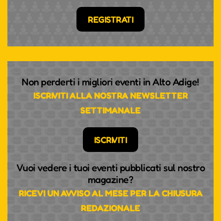
REGISTRATI
Non perderti i migliori eventi in Alto Adige!
ISCRIVITI ALLA NOSTRA NEWSLETTER
SETTIMANALE
ISCRIVITI
Vuoi vedere i tuoi eventi pubblicati sul nostro
magazine?
RICEVI UN AVVISO AL MESE PER LA CHIUSURA
REDAZIONALE
TEMPO UND RHYTHMUS,