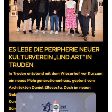
ES LEBE DIE PERIPHERIE NEUER
KULTURVEREIN „LIND.ART“ IN
TRUDEN
In Truden entstand mit dem Wieserhof vor Kurzem
ein neues Mehrgenerationenhaus, geplant vom
Architekten Daniel Ellecosta. Doch im neuen
Gebäude sollte auch genügend Platz sein für
Kunst und Kultur, so das Anliegen von
Bürgermeister Michael Epp. Gesagt getan: Am