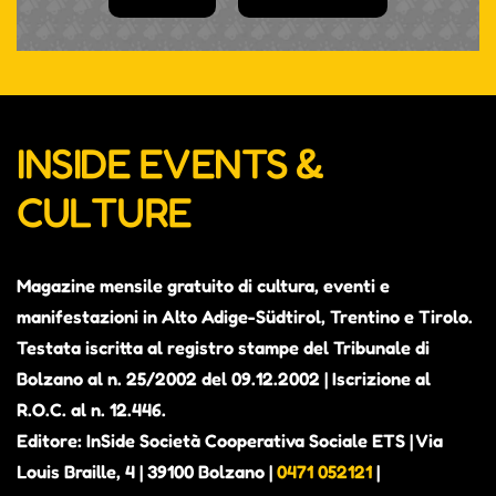
INSIDE EVENTS &
CULTURE
Magazine mensile gratuito di cultura, eventi e
manifestazioni in Alto Adige-Südtirol, Trentino e Tirolo.
Testata iscritta al registro stampe del Tribunale di
Bolzano al n. 25/2002 del 09.12.2002 | Iscrizione al
ALEX THE JUDGE, PRIMO
R.O.C. al n. 12.446.
ALBUM IN VISTA. CONTERRÀ
Editore: InSide Società Cooperativa Sociale ETS | Via
PEZZI INEDITI E ALCUNI BRANI
Louis Braille, 4 | 39100 Bolzano |
0471 052121
|