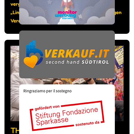
vergangenen 12. Juni wurde der Kunstraum
„Lind.Art“ eingeweiht, bespielt vom gleichnamigen
Verein.
THE FEVER WEEK, LA BAND