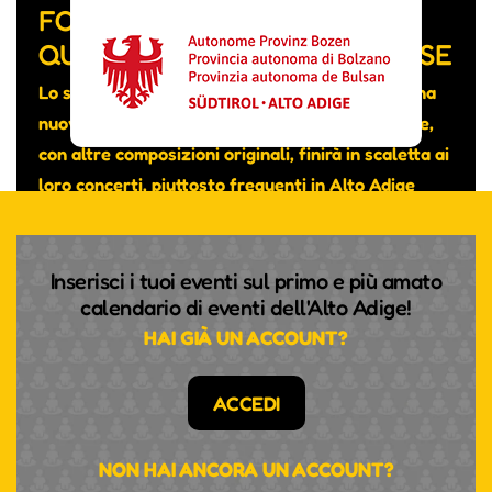
FORMATA DA MUSICISTI DI
QUATTRO NAZIONALITÀ DIVERSE
Lo scorso mese hanno pubblicato su YouTube una
nuova canzone intitolata “Really don’t care” che,
con altre composizioni originali, finirà in scaletta ai
loro concerti, piuttosto frequenti in Alto Adige
nonostante si tratti di un gruppo transfrontaliero.
Inserisci i tuoi eventi sul primo e più amato
calendario di eventi dell'Alto Adige!
HAI GIÀ UN ACCOUNT?
ACCEDI
NON HAI ANCORA UN ACCOUNT?