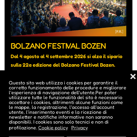
BOLZANO FESTIVAL BOZEN
Dal 4 agosto al 4 settembre 2026 si alza il sipario
sulla 22a edizione del Bolzano Festival Bozen.
• Am 4. August hebt sich der Vorhang für die neue
❌
Ausgabe des Bolzano Festival Bozen.
Questo sito web utilizza i cookies per garantire il
corretto funzionamento delle procedure e migliorare
l'esperienza di navigazione dell'utente.Per poter
utilizzare tutte le funzionalità del sito è necessario
accettare i cookies, altrimenti alcune funzioni come
le mappe, la registrazione, l'accesso all'account
utente, l'inserimento eventi e la ricezione di
newsletter e notifiche informative non saranno
disponibili. I cookies sono solo tecnici e non di
profilazione.
Cookie policy
Privacy