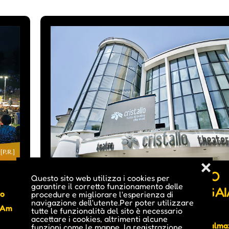
❌
UN LABORATORIO CHIAMATO
Questo sito web utilizza i cookies per
garantire il corretto funzionamento delle
CRISTALLO - INTERVISTA A GAI
io
procedure e migliorare l'esperienza di
navigazione dell'utente.Per poter utilizzare
CARROLI
• Am
tutte le funzionalità del sito è necessario
accettare i cookies, altrimenti alcune
Negli ultimi anni il Teatro Cristallo di via Dalma
funzioni come le mappe, la registrazione,