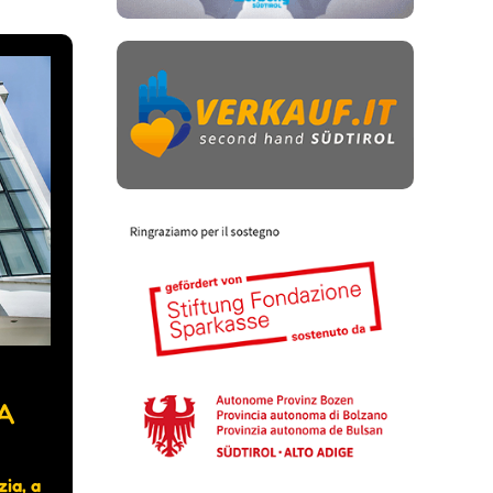
A
zia, a