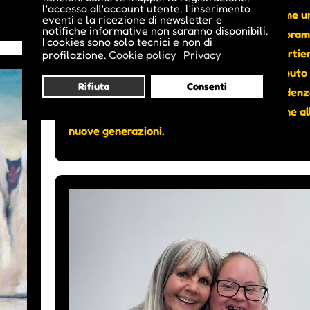
l'accesso all'account utente, l'inserimento
Bolzano, ha consolidato il proprio ruolo come u
eventi e la ricezione di newsletter e
notifiche informative non saranno disponibili.
delle realtà culturali più dinamiche del panora
I cookies sono solo tecnici e non di
altoatesino. Un teatro radicato nel suo quartie
profilazione.
Cookie policy
Privacy
capace di parlare all’intera città, che ha saputo
Rifiuta
Consenti
intrecciare programmazione artistica, residen
artistiche, progettualità sociale e attenzione al
nuove generazioni.