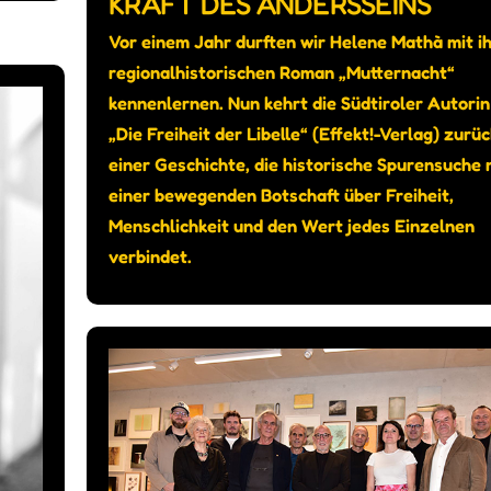
KRAFT DES ANDERSSEINS
Vor einem Jahr durften wir Helene Mathà mit i
regionalhistorischen Roman „Mutternacht“
kennenlernen. Nun kehrt die Südtiroler Autorin
„Die Freiheit der Libelle“ (Effekt!-Verlag) zurüc
einer Geschichte, die historische Spurensuche 
einer bewegenden Botschaft über Freiheit,
Menschlichkeit und den Wert jedes Einzelnen
verbindet.