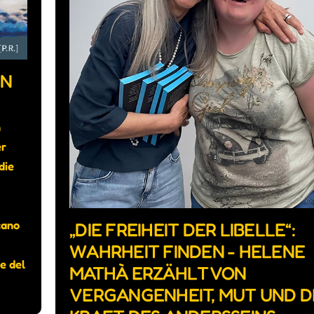
IN
h
er
die
cano
„DIE FREIHEIT DER LIBELLE“:
WAHRHEIT FINDEN - HELENE
e del
MATHÀ ERZÄHLT VON
VERGANGENHEIT, MUT UND D