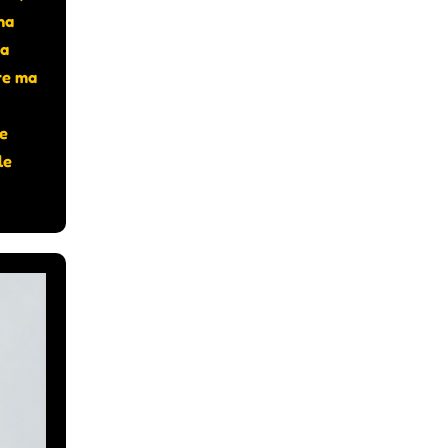
na
ma
re ma
ze
le