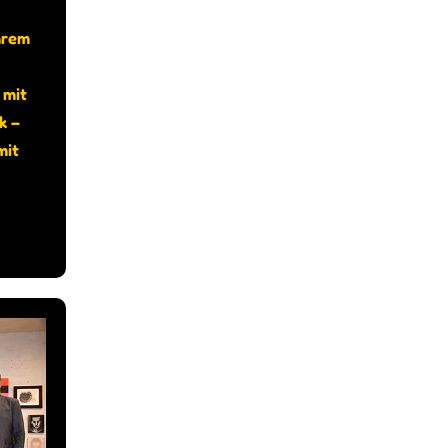
hrem
 mit
k –
mit