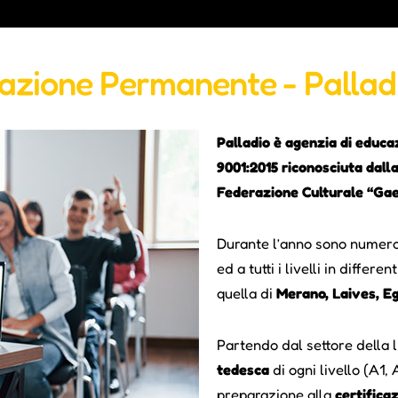
cazione Permanente - Pallad
Palladio è agenzia di educa
9001:2015 riconosciuta dall
Federazione Culturale “Ga
Durante l’anno sono numerosi
ed a tutti i livelli in diffe
quella di
Merano, Laives, Eg
Partendo dal settore della 
tedesca
di ogni livello (A1, 
preparazione alla
certifica