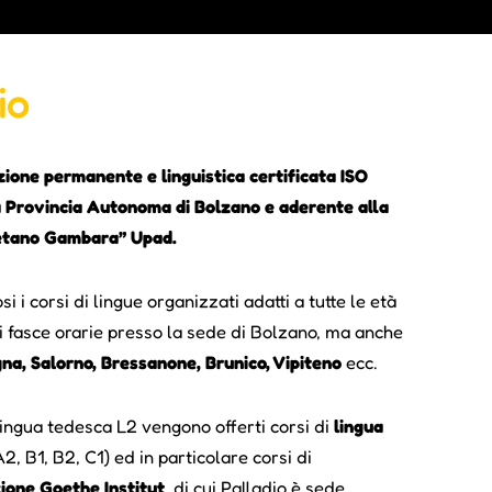
io
zione permanente e linguistica certificata ISO
a Provincia Autonoma di Bolzano e aderente alla
etano Gambara” Upad.
 i corsi di lingue organizzati adatti a tutte le età
renti fasce orarie presso la sede di Bolzano, ma anche
na, Salorno, Bressanone, Brunico, Vipiteno
ecc.
lingua tedesca L2 vengono offerti corsi di
lingua
A2, B1, B2, C1) ed in particolare corsi di
zione Goethe Institut
, di cui Palladio è sede