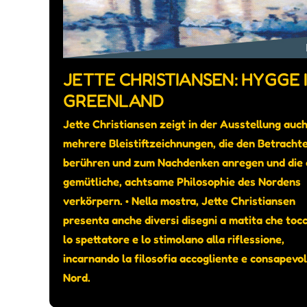
JETTE CHRISTIANSEN: HYGGE 
GREENLAND
Jette Christiansen zeigt in der Ausstellung auc
mehrere Bleistiftzeichnungen, die den Betracht
berühren und zum Nachdenken anregen und die 
gemütliche, achtsame Philosophie des Nordens
verkörpern. • Nella mostra, Jette Christiansen
presenta anche diversi disegni a matita che toc
lo spettatore e lo stimolano alla riflessione,
incarnando la filosofia accogliente e consapevol
Nord.