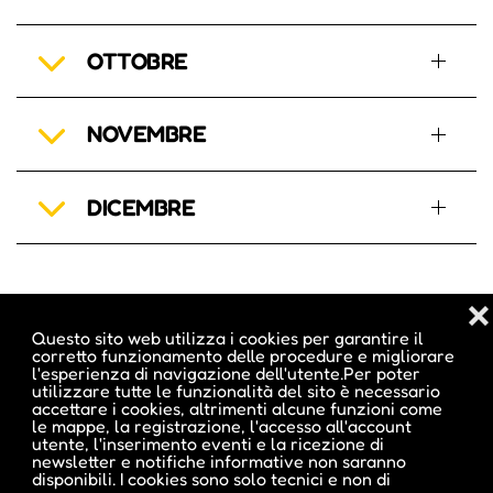
OTTOBRE
NOVEMBRE
DICEMBRE
❌
Questo sito web utilizza i cookies per garantire il
corretto funzionamento delle procedure e migliorare
l'esperienza di navigazione dell'utente.Per poter
utilizzare tutte le funzionalità del sito è necessario
Inserisci i tuoi eventi sul primo e più amato
accettare i cookies, altrimenti alcune funzioni come
calendario di eventi dell'Alto Adige!
le mappe, la registrazione, l'accesso all'account
utente, l'inserimento eventi e la ricezione di
HAI GIÀ UN ACCOUNT?
newsletter e notifiche informative non saranno
disponibili. I cookies sono solo tecnici e non di