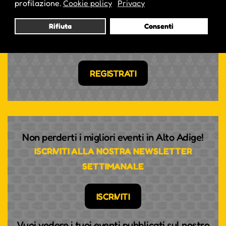
profilazione.
Cookie policy
Privacy
ACCEDI
Rifiuta
Consenti
NON HAI ANCORA UN ACCOUNT?
REGISTRATI
Non perderti i migliori eventi in Alto Adige!
ISCRIVITI ALLA NOSTRA NEWSLETTER
SETTIMANALE
ISCRIVITI
Vuoi vedere i tuoi eventi pubblicati sul nostro