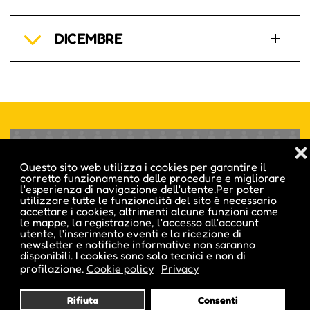
DICEMBRE
❌
Inserisci i tuoi eventi sul primo e più amato
Questo sito web utilizza i cookies per garantire il
calendario di eventi dell'Alto Adige!
corretto funzionamento delle procedure e migliorare
l'esperienza di navigazione dell'utente.Per poter
HAI GIÀ UN ACCOUNT?
utilizzare tutte le funzionalità del sito è necessario
accettare i cookies, altrimenti alcune funzioni come
le mappe, la registrazione, l'accesso all'account
utente, l'inserimento eventi e la ricezione di
ACCEDI
newsletter e notifiche informative non saranno
disponibili. I cookies sono solo tecnici e non di
profilazione.
Cookie policy
Privacy
NON HAI ANCORA UN ACCOUNT?
Rifiuta
Consenti