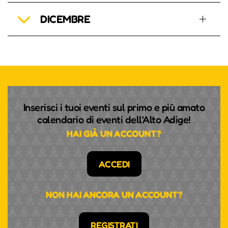
DICEMBRE
Inserisci i tuoi eventi sul primo e più amato
calendario di eventi dell'Alto Adige!
HAI GIÀ UN ACCOUNT?
ACCEDI
NON HAI ANCORA UN ACCOUNT?
REGISTRATI