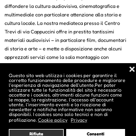
diffondere la cultura audiovisiva, cinematografica e
multimediale con particolare attenzione alla storia e
cultura locale. La nostra mediateca presso il Centro
Trevi di via Cappuccini offre in prestito tantissimi
materiali audiovisivi – in particolare film, documentari
di storia e arte – e mette a disposizione anche alcuni
apprezzati servizi come la sala montaggio con
eventuale assistenza tecnica, utilizzata da scuole, altri
❌
uffici provinciali, associazioni culturali e artisti.
Questo sito web utilizza i cookies per garantire il
corretto funzionamento delle procedure e migliorare
l'esperienza di navigazione dell'utente.Per poter
utilizzare tutte le funzionalità del sito è necessario
DATI 2019
accettare i cookies, altrimenti alcune funzioni come
le mappe, la registrazione, l'accesso all'account
Iscritti corsi di educazione permanente:
23.842
utente, l'inserimento eventi e la ricezione di
Numero dei corsi, seminari, iniziative di educazione
newsletter e notifiche informative non saranno
disponibili. I cookies sono solo tecnici e non di
permanente:
1.288
profilazione.
Cookie policy
Privacy
Numero di bollettini e cartoline “Corsi &percorsi”
Rifiuta
Consenti
distribuiti:
9.500