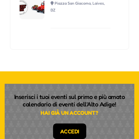
Piazza San Giacomo, Laives,
BZ
Inserisci i tuoi eventi sul primo e più amato
calendario di eventi dell'Alto Adige!
HAI GIÀ UN ACCOUNT?
ACCEDI