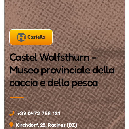
Castello
Castel Wolfsthurn –
Museo provinciale della
caccia e della pesca
+39 0472 758 121
Kirchdorf, 25, Racines (BZ)