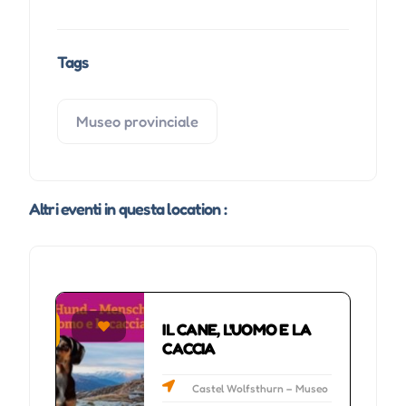
Tags
Museo provinciale
Altri eventi in questa location :
IL CANE, L'UOMO E LA
ibitions
CACCIA
Castel Wolfsthurn – Museo