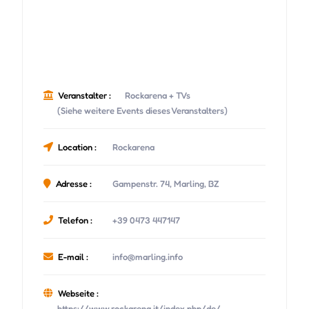
Veranstalter :
Rockarena + TVs
(Siehe weitere Events dieses Veranstalters)
Location :
Rockarena
Adresse :
Gampenstr. 74, Marling, BZ
Telefon :
+39 0473 447147
E-mail :
info@marling.info
Webseite :
https://www.rockarena.it/index.php/de/