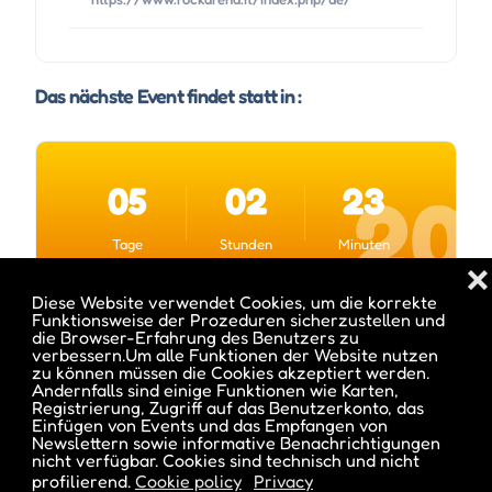
Das nächste Event findet statt in :
05
02
23
19
Tage
Stunden
Minuten
❌
Diese Website verwendet Cookies, um die korrekte
Funktionsweise der Prozeduren sicherzustellen und
Datum und Uhrzeit des Events :
die Browser-Erfahrung des Benutzers zu
verbessern.Um alle Funktionen der Website nutzen
zu können müssen die Cookies akzeptiert werden.
Andernfalls sind einige Funktionen wie Karten,
Registrierung, Zugriff auf das Benutzerkonto, das
Es gibt Termine vom 02 Juli 2026 bis 28 Aug. 2026
Einfügen von Events und das Empfangen von
Newslettern sowie informative Benachrichtigungen
nicht verfügbar. Cookies sind technisch und nicht
profilierend.
Cookie policy
Privacy