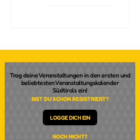
Trag deine Veranstaltungen in den ersten und
beliebtesten Veranstaltungskalender
Südtirols ein!
BIST DU SCHON REGISTRIERT?
LOGGE DICH EIN
NOCH NICHT?