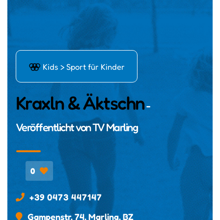
ł
Kids > Sport für Kinder
Kraxln & Äktschn
-
Veröffentlicht von
TV Marling
0
+39 0473 447147
Gampenstr. 74, Marling, BZ