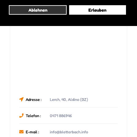
Ablehnen
Erlauben
Adresse :
Lerch, 40, Aldino (BZ)
Telefon :
0471 886946
E-mail :
info@bletterbach.info