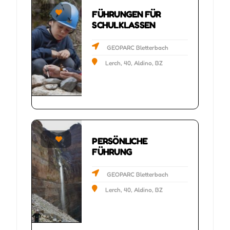
FÜHRUNGEN FÜR
ers
SCHULKLASSEN
GEOPARC Bletterbach
Lerch, 40, Aldino, BZ
PERSÖNLICHE
ers
FÜHRUNG
GEOPARC Bletterbach
Lerch, 40, Aldino, BZ