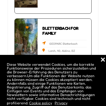
BLETTERBACH FOR
ers
FAMILY
GEOPARC Bletterbach
Lerch, 40, Aldino, BZ
❌
Diese Website verwendet Cookies, um die korrekte
Funktionsweise der Prozeduren sicherzustellen und
die Browser-Erfahrung des Benutzers zu
verbessern.Um alle Funktionen der Website nutzen
zu können müssen die Cookies akzeptiert werden.
Andernfalls sind einige Funktionen wie Karten,
Registrierung, Zugriff auf das Benutzerkonto, das
Einfügen von Events und das Empfangen von
Newslettern sowie informative Benachrichtigungen
nicht verfügbar. Cookies sind technisch und nicht
profilierend.
Cookie policy
Privacy