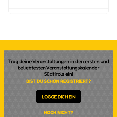
Trag deine Veranstaltungen in den ersten und
beliebtesten Veranstaltungskalender
Südtirols ein!
BIST DU SCHON REGISTRIERT?
LOGGE DICH EIN
NOCH NICHT?