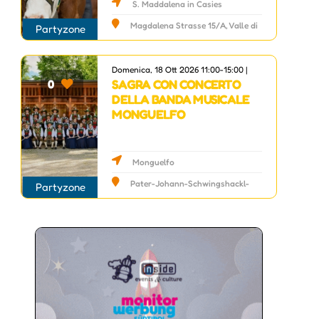
S. Maddalena in Casies
Magdalena Strasse 15/A, Valle di
Partyzone
Casies, BZ
Domenica, 18 Ott 2026 11:00-15:00 |
SAGRA CON CONCERTO
0
DELLA BANDA MUSICALE
MONGUELFO
Monguelfo
Pater-Johann-Schwingshackl-
Partyzone
Strasse 3, Monguelfo, BZ