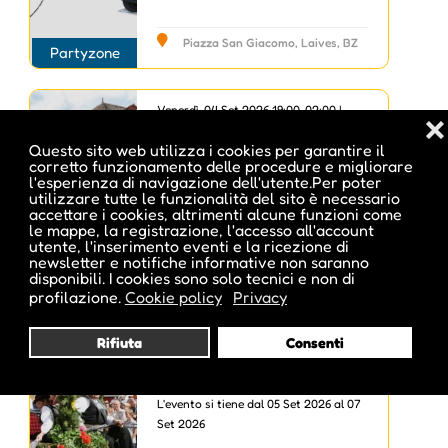
Piazza San Giacomo, Laives, BZ
Partyzone
Venerdì, 04 Set 2026 19:00-02:00 |
❌
PAULSNER DORFFEST 2026
0
Questo sito web utilizza i cookies per garantire il
L'evento si tiene dal 04 Set 2026 al 06
corretto funzionamento delle procedure e migliorare
l'esperienza di navigazione dell'utente.Per poter
Set 2026
utilizzare tutte le funzionalità del sito è necessario
accettare i cookies, altrimenti alcune funzioni come
le mappe, la registrazione, l'accesso all'account
S. Paolo
utente, l'inserimento eventi e la ricezione di
newsletter e notifiche informative non saranno
St. Pauls, Appiano s.s.d.v, BZ
Partyzone
disponibili. I cookies sono solo tecnici e non di
profilazione.
Cookie policy
Privacy
Sabato, 05 Set 2026
Rifiuta
Consenti
SAGRA DELLA VAL
0
SARENTINO
L'evento si tiene dal 05 Set 2026 al 07
Set 2026