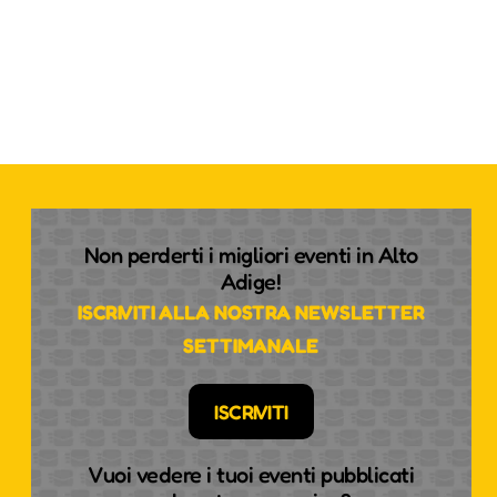
Non perderti i migliori eventi in Alto
Adige!
ISCRIVITI ALLA NOSTRA NEWSLETTER
SETTIMANALE
ISCRIVITI
Vuoi vedere i tuoi eventi pubblicati