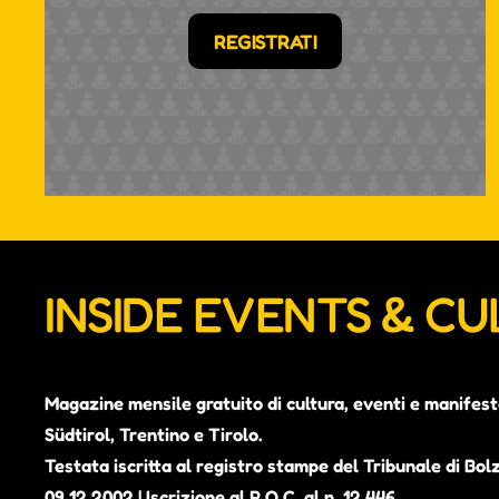
REGISTRATI
INSIDE EVENTS & C
Magazine mensile gratuito di cultura, eventi e manifest
Südtirol, Trentino e Tirolo.
Testata iscritta al registro stampe del Tribunale di Bol
09.12.2002 | Iscrizione al R.O.C. al n. 12.446.