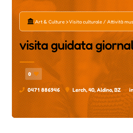
Č
Art & Culture > Visita culturale / Attività mu
visita guidata giorna
0
0471 886946
Lerch, 40, Aldino, BZ
i