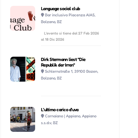
Language social club
Ven 28 Agosto, 2026
10:30-14:00 |
Bar inclusivo Piacenza AIAS,
Bolzano, BZ
Sab 29 Agosto, 2026
10:30-14:00 |
L'evento si tiene dal 27 Feb 2026
al 18 Dic 2026
Dom 30 Agosto, 2026
10:30-14:00 |
Dirk Stermann liest "Die
Lun 31 Agosto, 2026
10:30-14:00 |
Republik der Irren"
Schlernstraße 1, 39100 Bozen,
Bolzano, BZ
Mar 01 Settembre, 2026
10:30-14:00 |
Mer 02 Settembre, 2026
10:30-14:00 |
L’ultimo carico d’uva
Gio 03 Settembre, 2026
10:30-14:00 |
Cornaiano | Appiano, Appiano
s.s.d.v, BZ
Ven 04 Settembre, 2026
10:30-14:00 |