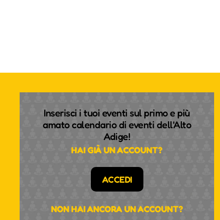
Inserisci i tuoi eventi sul primo e più
amato calendario di eventi dell'Alto
Adige!
HAI GIÀ UN ACCOUNT?
ACCEDI
NON HAI ANCORA UN ACCOUNT?