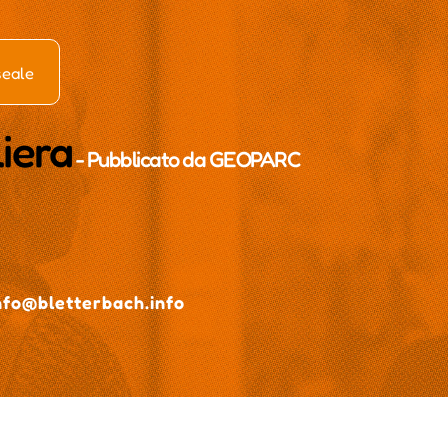
seale
liera
- Pubblicato da
GEOPARC
nfo@bletterbach.info