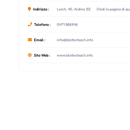
Indirizzo :
Lerch, 40, Aldino, BZ
(Vedi la pagina di q
Telefono :
0471 886946
Email :
info@bletterbach.info
Sito Web :
www.bletterbach.info