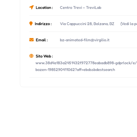
Location :
Centro Trevi – TreviLab
Indirizzo :
Via Cappuccini 28, Bolzano, BZ
(Vedi la 
Email :
bz-animated-film@virgilio.it
Sito Web :
www.38d4a183a2451432f972778eabadb898-gdprlock/e/big
bozen-1985290411062?aff=ebdssbdestsearch