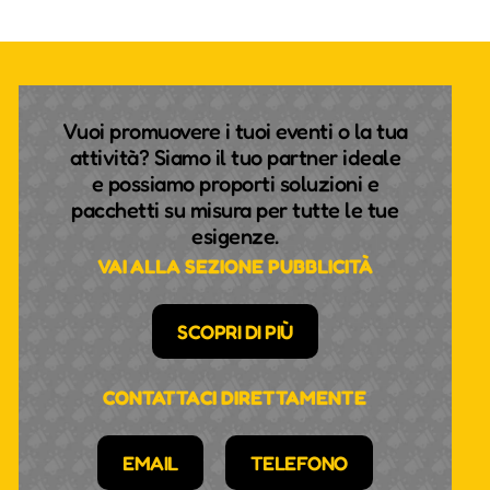
Vuoi promuovere i tuoi eventi o la tua
attività? Siamo il tuo partner ideale
e possiamo proporti soluzioni e
pacchetti su misura per tutte le tue
esigenze.
VAI ALLA SEZIONE PUBBLICITÀ
SCOPRI DI PIÙ
CONTATTACI DIRETTAMENTE
EMAIL
TELEFONO