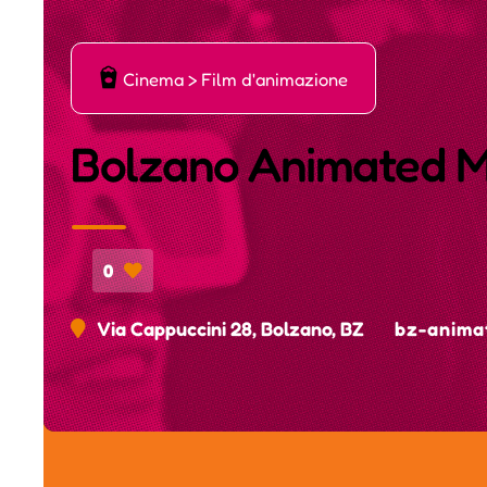
ę
Cinema > Film d'animazione
Bolzano Animated Mo
0
Via Cappuccini 28, Bolzano, BZ
bz-animat