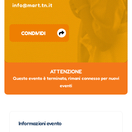
info@mart.tn.it
CONDIVIDI
ATTENZIONE
Questo evento è terminato, rimani connesso per nuovi
eventi
Informazioni evento