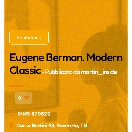
Exhibitions
Eugene Berman. Modern
Classic
- Pubblicato da
martin_inside
0
0465 670820
Corso Bettini 43, Rovereto, TN