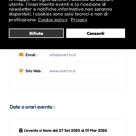
utente, l'inserimento eventi e la ricezione di
Location :
Mart Rovereto
newsletter e notifiche informative non saranno
disponibili. I cookies sono solo tecnici e non di
profilazione.
Cookie policy
Privacy
Indirizzo :
Corso Bettini 43, Rovereto, TN
Rifiuta
Consenti
Telefono :
0465 670820
Email :
info@mart.tn.it
Sito Web :
www.mart.tn.it
Date e orari evento :
L'evento si tiene dal 27 Set 2025 al 01 Mar 2026