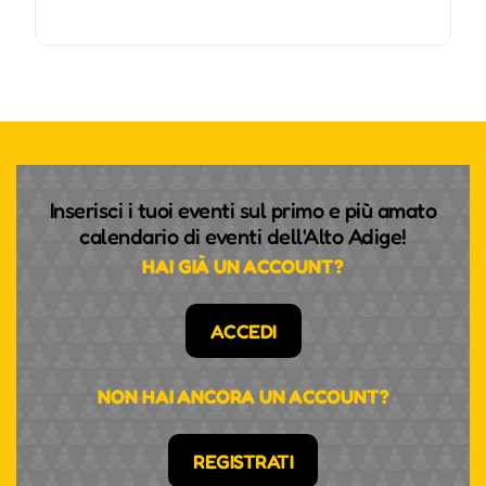
Inserisci i tuoi eventi sul primo e più amato
calendario di eventi dell'Alto Adige!
HAI GIÀ UN ACCOUNT?
ACCEDI
NON HAI ANCORA UN ACCOUNT?
REGISTRATI