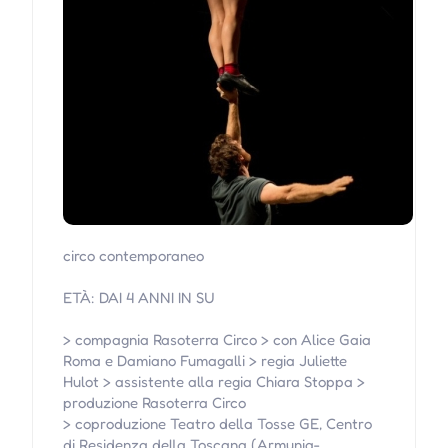
circo contemporaneo
ETÀ: DAI 4 ANNI IN SU
> compagnia Rasoterra Circo > con Alice Gaia
Roma e Damiano Fumagalli > regia Juliette
Hulot > assistente alla regia Chiara Stoppa >
produzione Rasoterra Circo
> coproduzione Teatro della Tosse GE, Centro
di Residenza della Toscana (Armunia-