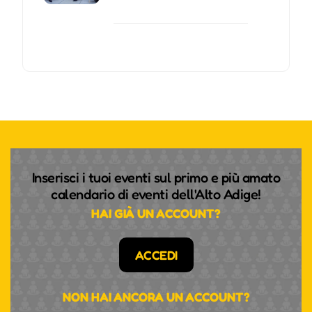
Inserisci i tuoi eventi sul primo e più amato
calendario di eventi dell'Alto Adige!
HAI GIÀ UN ACCOUNT?
ACCEDI
NON HAI ANCORA UN ACCOUNT?