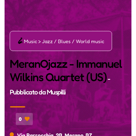
ī
Music > Jazz / Blues / World music
MeranOjazz - Immanuel
Wilkins Quartet (US)
-
Pubblicato da
Muspilli
0
Via Parrocchia, 2B, Merano, BZ