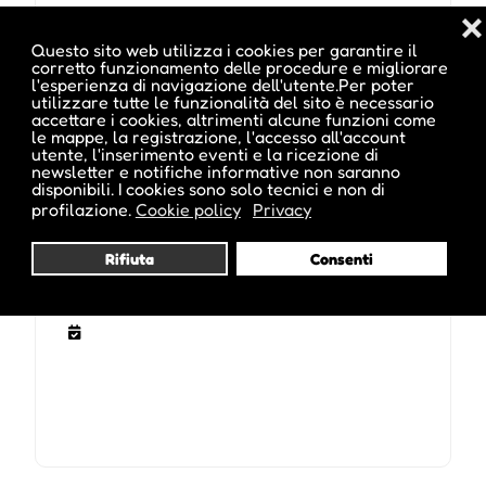
Email :
info@meranojazz.it
❌
Questo sito web utilizza i cookies per garantire il
corretto funzionamento delle procedure e migliorare
Sito Web :
l'esperienza di navigazione dell'utente.Per poter
www.ticketmaster.it/artist/meranojazz-
utilizzare tutte le funzionalità del sito è necessario
accettare i cookies, altrimenti alcune funzioni come
biglietti/1448383
le mappe, la registrazione, l'accesso all'account
utente, l'inserimento eventi e la ricezione di
newsletter e notifiche informative non saranno
disponibili. I cookies sono solo tecnici e non di
profilazione.
Cookie policy
Privacy
Date e orari evento :
Rifiuta
Consenti