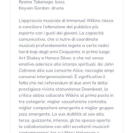
Ryoma Takenaga: bass
Kayvon Gordon: drums
L’approccio musicale di Immanuel Wilkins riesce
a conciliare l’attenzione del pubblico più
esperto con i gusti dei giovani. La capacità
comunicativa, che si nutre di coordinate
musicali profondamente legate a certe radici
hard-bop degli anni Cinquanta, in primo luogo
Art Blakey e Horace Silver, e che nel senso
emotivo aderisce alle istanze spirituali, da John
Coltrane alla sua consorte Alice, raccoglie ampi
consensi intergenerazionali. È significativo il
fatto che nel referendum di due anni fa della
prestigiosa rivista statunitense Downbeat, la
critica abbia collocato Wilkins al primo posto in
tre categorie: miglior sassofonista contralto,
miglior compositore emergente e miglior gruppo
jazz emergente. La sua duttilità al sax alto,
tersa, guizzante, intensa, gli ha spesso aperto
la collaborazione con altri eccellenti musicisti
contemporanei, tra cui Mary Halvorson e