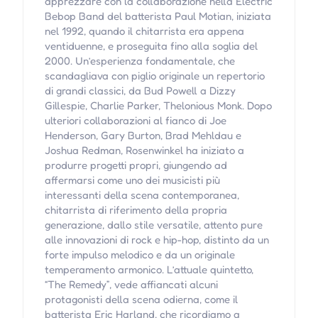
apprezzare con la collaborazione nella Electric
Bebop Band del batterista Paul Motian, iniziata
nel 1992, quando il chitarrista era appena
ventiduenne, e proseguita fino alla soglia del
2000. Un’esperienza fondamentale, che
scandagliava con piglio originale un repertorio
di grandi classici, da Bud Powell a Dizzy
Gillespie, Charlie Parker, Thelonious Monk. Dopo
ulteriori collaborazioni al fianco di Joe
Henderson, Gary Burton, Brad Mehldau e
Joshua Redman, Rosenwinkel ha iniziato a
produrre progetti propri, giungendo ad
affermarsi come uno dei musicisti più
interessanti della scena contemporanea,
chitarrista di riferimento della propria
generazione, dallo stile versatile, attento pure
alle innovazioni di rock e hip-hop, distinto da un
forte impulso melodico e da un originale
temperamento armonico. L’attuale quintetto,
“The Remedy”, vede affiancati alcuni
protagonisti della scena odierna, come il
batterista Eric Harland, che ricordiamo a