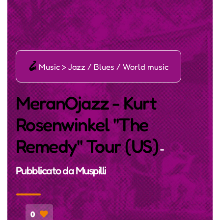
ī
Music > Jazz / Blues / World music
MeranOjazz - Kurt
Rosenwinkel "The
Remedy" Tour (US)
-
Pubblicato da
Muspilli
0