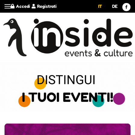
Accedi
Registrati
IT
DE