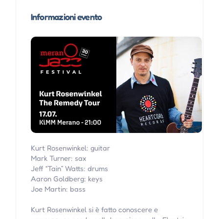
Informazioni evento
Kurt Rosenwinkel: guitar
Mark Turner: sax
Jeff “Tain” Watts: drums
Aaron Goldberg: keys
Joe Martin: bass
Kurt Rosenwinkel si è fatto conoscere e