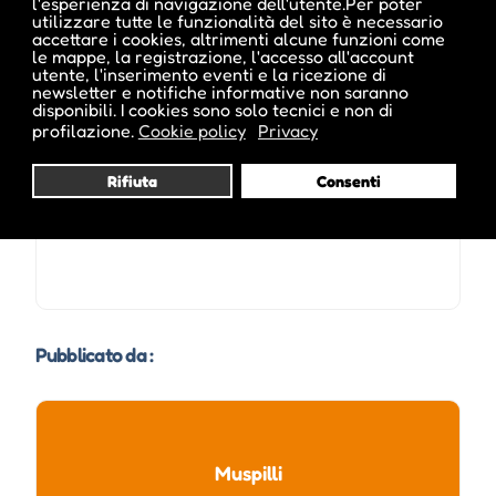
l'esperienza di navigazione dell'utente.Per poter
utilizzare tutte le funzionalità del sito è necessario
accettare i cookies, altrimenti alcune funzioni come
le mappe, la registrazione, l'accesso all'account
utente, l'inserimento eventi e la ricezione di
Date e orari evento :
newsletter e notifiche informative non saranno
disponibili. I cookies sono solo tecnici e non di
profilazione.
Cookie policy
Privacy
Rifiuta
Consenti
Pubblicato da :
Muspilli