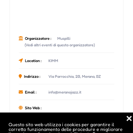
Organizzatore :
Muspilli
(Vedi altri eventi di questo organizzatore)
Location :
KIMM
Indirizzo :
Via Parrocchia, 2B, Merano, BZ
Email :
info@meranojazz.it
Sito Web :
www.ticketmaster.it/artist/meranojazz-
❌
biglietti/1448383
Questo sito web utilizza i cookies per garantire il
corretto funzionamento delle procedure e migliorare