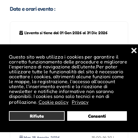
Date e orari evento :
L'evento si tiene dal 01 Gen 2026 al 31 Dic 2026
❌
Gio 06 Agosto, 2026
09:00-10:30 |
Questo sito web utilizza i cookies per garantire il
corretto funzionamento delle procedure e migliorare
l'esperienza di navigazione dell'utente.Per poter
utilizzare tutte le funzionalità del sito è necessario
Sab 08 Agosto, 2026
09:00-10:30 |
accettare i cookies, altrimenti alcune funzioni come
le mappe, la registrazione, l'accesso all'account
utente, l'inserimento eventi e la ricezione di
Mar 11 Agosto, 2026
15:00-16:30 |
newsletter e notifiche informative non saranno
disponibili. I cookies sono solo tecnici e non di
profilazione.
Cookie policy
Privacy
Gio 13 Agosto, 2026
09:00-10:30 |
Rifiuta
Consenti
Sab 15 Agosto, 2026
09:00-10:30 |
Mar 18 Agosto, 2026
15:00-16:30 |