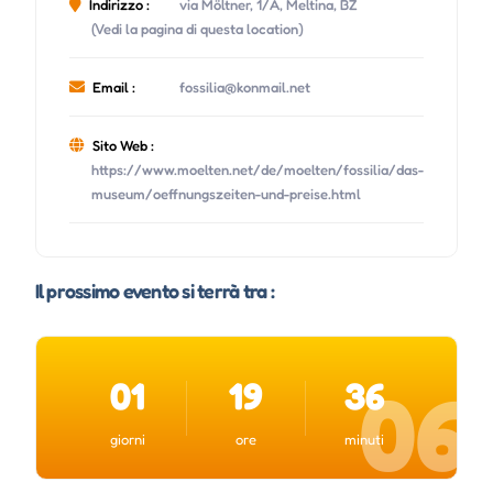
Indirizzo :
via Möltner, 1/A, Meltina, BZ
(Vedi la pagina di questa location)
Email :
fossilia@konmail.net
Sito Web :
https://www.moelten.net/de/moelten/fossilia/das-
museum/oeffnungszeiten-und-preise.html
Il prossimo evento si terrà tra :
01
19
36
06
giorni
ore
minuti