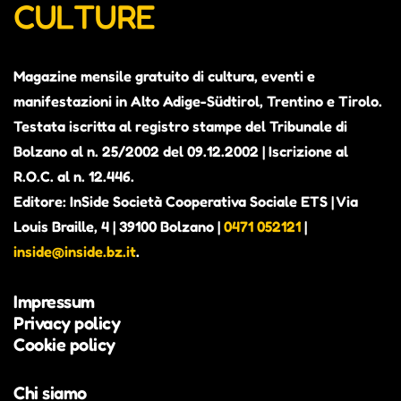
CULTURE
Mar 15 Dicembre, 2026
15:00-16:30 |
Gio 17 Dicembre, 2026
09:00-10:30 |
Magazine mensile gratuito di cultura, eventi e
manifestazioni in Alto Adige-Südtirol, Trentino e Tirolo.
Sab 19 Dicembre, 2026
09:00-10:30 |
Testata iscritta al registro stampe del Tribunale di
Bolzano al n. 25/2002 del 09.12.2002 | Iscrizione al
Mar 22 Dicembre, 2026
15:00-16:30 |
R.O.C. al n. 12.446.
Editore: InSide Società Cooperativa Sociale ETS | Via
Gio 24 Dicembre, 2026
09:00-10:30 |
Louis Braille, 4 | 39100 Bolzano |
0471 052121
|
Sab 26 Dicembre, 2026
09:00-10:30 |
inside@inside.bz.it
.
Mar 29 Dicembre, 2026
15:00-16:30 |
Impressum
Privacy policy
Cookie policy
Gio 31 Dicembre, 2026
09:00-10:30 |
Chi siamo