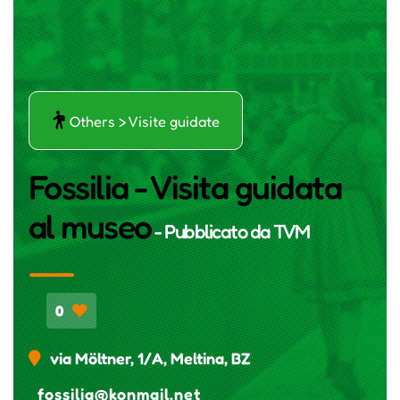
ŕ
Others > Visite guidate
Fossilia - Visita guidata
al museo
- Pubblicato da
TVM
0
via Möltner, 1/A, Meltina, BZ
fossilia@konmail.net