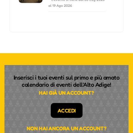
al 19 Ago 2026
Inserisci i tuoi eventi sul primo e più amato
calendario di eventi dell'Alto Adige!
HAI GIÀ UN ACCOUNT?
ACCEDI
NON HAI ANCORA UN ACCOUNT?