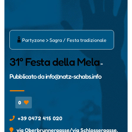
Ķ
Partyzone > Sagra / Festa tradizionale
31° Festa della Mela
-
Pubblicato da
info@natz-schabs.info
0
+39 0472 415 020
via Oberbrunnergasse/via Schlossergasse,