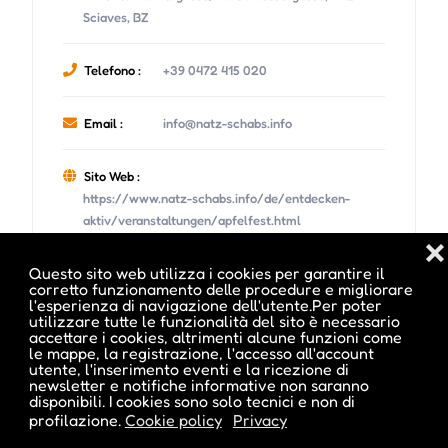
Sciaves, BZ
Telefono :
+39 0472 415 020
Email :
info@natz-schabs.info
Sito Web :
https://www.natz-schabs.info/de/entdecken-
aktiv/veranstaltungen/apfelfest.html
❌
Questo sito web utilizza i cookies per garantire il
corretto funzionamento delle procedure e migliorare
l'esperienza di navigazione dell'utente.Per poter
utilizzare tutte le funzionalità del sito è necessario
accettare i cookies, altrimenti alcune funzioni come
Date e orari evento :
le mappe, la registrazione, l'accesso all'account
utente, l'inserimento eventi e la ricezione di
newsletter e notifiche informative non saranno
disponibili. I cookies sono solo tecnici e non di
profilazione.
Cookie policy
Privacy