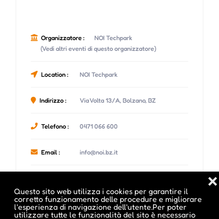
Organizzatore :
NOI Techpark
(Vedi altri eventi di questo organizzatore)
Location :
NOI Techpark
Indirizzo :
Via Volta 13/A, Bolzano, BZ
Telefono :
0471 066 600
Email :
info@noi.bz.it
❌
Sito Web :
noi.bz.it
Questo sito web utilizza i cookies per garantire il
corretto funzionamento delle procedure e migliorare
l'esperienza di navigazione dell'utente.Per poter
utilizzare tutte le funzionalità del sito è necessario