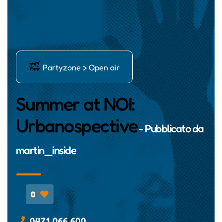
ĺ
Partyzone > Open air
Summer at NOI:
Urbanospective
- Pubblicato da
martin_inside
0
0471 066 600