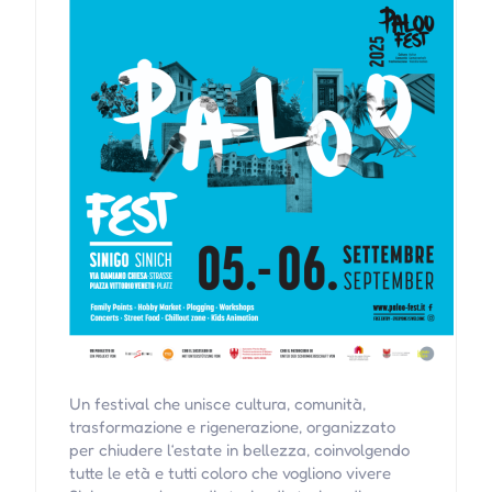
Un festival che unisce cultura, comunità,
trasformazione e rigenerazione, organizzato
per chiudere l‘estate in bellezza, coinvolgendo
tutte le età e tutti coloro che vogliono vivere