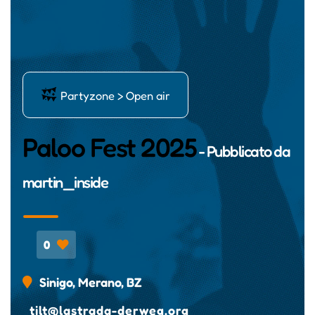
ĺ
Partyzone > Open air
Paloo Fest 2025
- Pubblicato da
martin_inside
0
Sinigo, Merano, BZ
tilt@lastrada-derweg.org