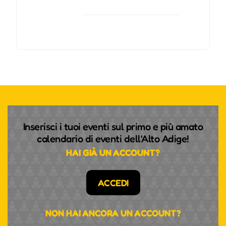
Inserisci i tuoi eventi sul primo e più amato
calendario di eventi dell'Alto Adige!
HAI GIÀ UN ACCOUNT?
ACCEDI
NON HAI ANCORA UN ACCOUNT?