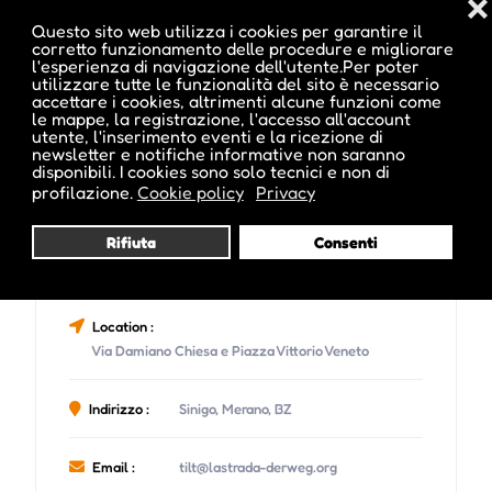
❌
Questo sito web utilizza i cookies per garantire il
corretto funzionamento delle procedure e migliorare
l'esperienza di navigazione dell'utente.Per poter
utilizzare tutte le funzionalità del sito è necessario
accettare i cookies, altrimenti alcune funzioni come
le mappe, la registrazione, l'accesso all'account
utente, l'inserimento eventi e la ricezione di
newsletter e notifiche informative non saranno
disponibili. I cookies sono solo tecnici e non di
profilazione.
Cookie policy
Privacy
Rifiuta
Consenti
Organizzatore :
Tilt Jugendzentrum
(Vedi altri eventi di questo organizzatore)
Location :
Via Damiano Chiesa e Piazza Vittorio Veneto
Indirizzo :
Sinigo, Merano, BZ
Email :
tilt@lastrada-derweg.org