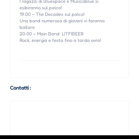
I ragazzi di Bluespace e Musicablue si
esibiranno sul palco!
19:00 – The Decades sul palco!
Una band numerosa di giovani vi faranno
ballare
20:00 – Main Band: LITFIBEER
Rock, energia e festa fino a tarda sera!
Contatti :