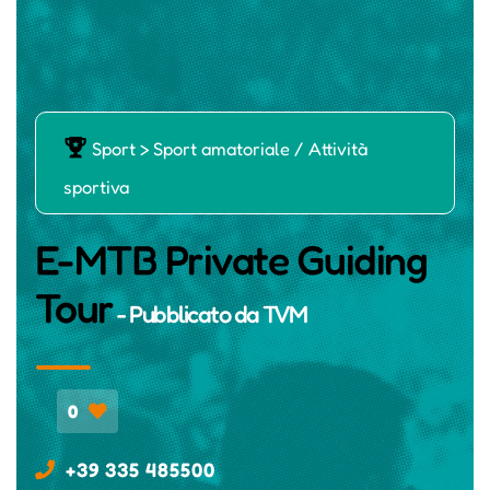
Ň
Sport > Sport amatoriale / Attività
sportiva
E-MTB Private Guiding
Tour
- Pubblicato da
TVM
0
+39 335 485500