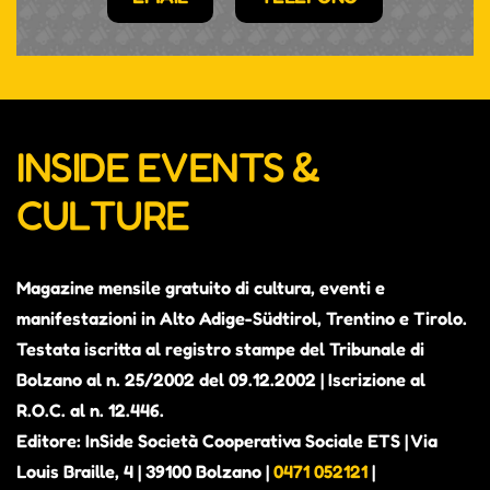
Mer 30 Settembre, 2026
09:30-13:30 |
Gio 01 Ottobre, 2026
09:30-13:30 |
INSIDE EVENTS &
Ven 02 Ottobre, 2026
09:30-13:30 |
CULTURE
Sab 03 Ottobre, 2026
09:30-13:30 |
Magazine mensile gratuito di cultura, eventi e
Dom 04 Ottobre, 2026
09:30-13:30 |
manifestazioni in Alto Adige-Südtirol, Trentino e Tirolo.
Lun 05 Ottobre, 2026
09:30-13:30 |
Testata iscritta al registro stampe del Tribunale di
Bolzano al n. 25/2002 del 09.12.2002 | Iscrizione al
Mar 06 Ottobre, 2026
09:30-13:30 |
R.O.C. al n. 12.446.
Editore: InSide Società Cooperativa Sociale ETS | Via
Mer 07 Ottobre, 2026
09:30-13:30 |
Louis Braille, 4 | 39100 Bolzano |
0471 052121
|