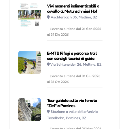
Vivi momenti indimenticabili a
cavallo al Matunschmied Hof
Gio 27 Agosto, 2026
09:30-13:30 |
Aschlerbach 35, Meltina, BZ
Ven 28 Agosto, 2026
09:30-13:30 |
L'evento si tiene dal 01 Gen 2026
al 31 Dic 2026
Sab 29 Agosto, 2026
09:30-13:30 |
E-MTB Rifugi e percorso trail
Dom 30 Agosto, 2026
09:30-13:30 |
con consigli tecnici di guida
Via Schlaneider 26, Meltina, BZ
Lun 31 Agosto, 2026
09:30-13:30 |
L'evento si tiene dal 01 Giu 2026
al 31 Ott 2026
Mar 01 Settembre, 2026
09:30-13:30 |
Tour guidato sulla via ferrata
Mer 02 Settembre, 2026
09:30-13:30 |
"Ziel" a Parcines
Stazione a valle della funivia
Texelbahn, Parcines, BZ
Gio 03 Settembre, 2026
09:30-13:30 |
L'evento si tiene dal 26 Mar 2026