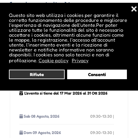
Il prossimo evento si terrà tra :
❌
Questo sito web utilizza i cookies per garantire il
corretto funzionamento delle procedure e migliorare
l'esperienza di navigazione dell'utente.Per poter
utilizzare tutte le funzionalità del sito è necessario
00
21
59
04
accettare i cookies, altrimenti alcune funzioni come
le mappe, la registrazione, l'accesso all'account
utente, l'inserimento eventi e la ricezione di
giorni
ore
minuti
newsletter e notifiche informative non saranno
disponibili. I cookies sono solo tecnici e non di
profilazione.
Cookie policy
Privacy
Date e orari evento :
Rifiuta
Consenti
L'evento si tiene dal 17 Mar 2026 al 31 Ott 2026
Sab 08 Agosto, 2026
09:30-13:30 |
Dom 09 Agosto, 2026
09:30-13:30 |