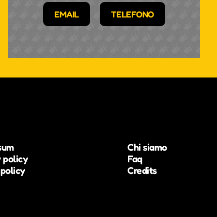
EMAIL
TELEFONO
sum
Chi siamo
 policy
Faq
policy
Credits