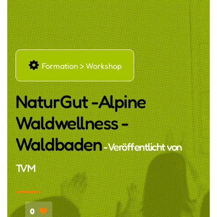
ŗ
Formation > Workshop
NaturGut -Alpine
Waldwellness -
Waldbaden
- Veröffentlicht von
TVM
0