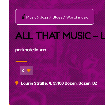
ī
Music > Jazz / Blues / World music
ALL THAT MUSIC – 
parkhotellaurin
0
Laurin Straße, 4, 39100 Bozen, Bozen, BZ