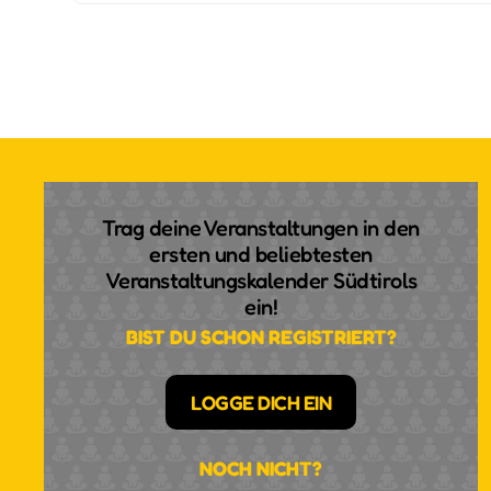
Trag deine Veranstaltungen in den
ersten und beliebtesten
Veranstaltungskalender Südtirols
ein!
BIST DU SCHON REGISTRIERT?
LOGGE DICH EIN
NOCH NICHT?