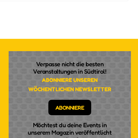
Verpasse nicht die besten
Veranstaltungen in Südtirol!
ABONNIERE UNSEREN
WÖCHENTLICHEN NEWSLETTER
ABONNIERE
Möchtest du deine Events in
unserem Magazin veröffentlicht