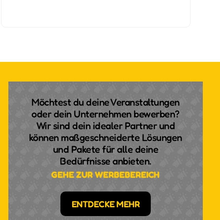
Möchtest du deine Veranstaltungen
oder dein Unternehmen bewerben?
Wir sind dein idealer Partner und
können maßgeschneiderte Lösungen
und Pakete für alle deine
Bedürfnisse anbieten.
GEHE ZUR WERBEBEREICH
ENTDECKE MEHR