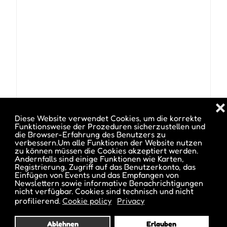
❌
Diese Website verwendet Cookies, um die korrekte
Funktionsweise der Prozeduren sicherzustellen und
Veranstalter :
die Browser-Erfahrung des Benutzers zu
verbessern.Um alle Funktionen der Website nutzen
Brixen Tourismus Genossenschaft - Bressanone
zu können müssen die Cookies akzeptiert werden.
Turismo Soc. Coop.
Andernfalls sind einige Funktionen wie Karten,
Registrierung, Zugriff auf das Benutzerkonto, das
(Siehe weitere Events dieses Veranstalters)
Einfügen von Events und das Empfangen von
Newslettern sowie informative Benachrichtigungen
nicht verfügbar. Cookies sind technisch und nicht
Location :
Hofburg
profilierend.
Cookie policy
Privacy
Adresse :
Hofburgplatz 2, Brixen, BZ
Ablehnen
Erlauben