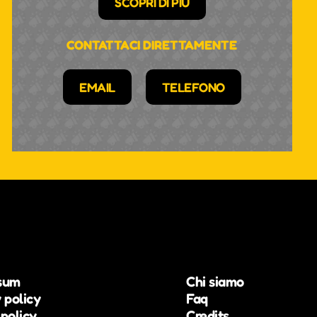
SCOPRI DI PIÙ
CONTATTACI DIRETTAMENTE
EMAIL
TELEFONO
sum
Chi siamo
 policy
Faq
policy
Credits