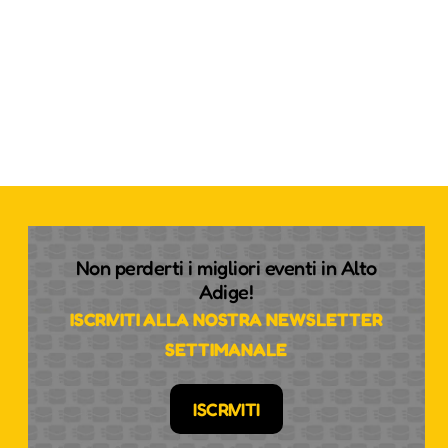
Non perderti i migliori eventi in Alto
Adige!
ISCRIVITI ALLA NOSTRA NEWSLETTER
SETTIMANALE
ISCRIVITI