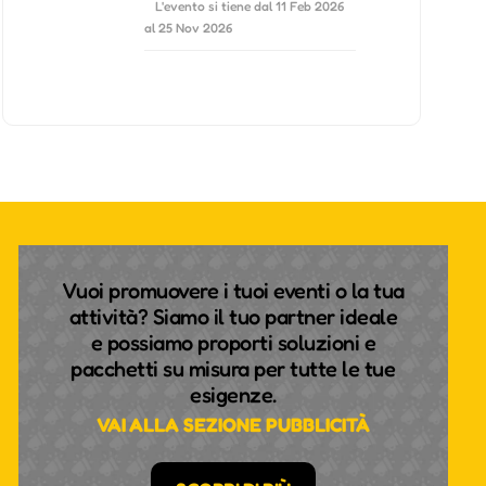
L'evento si tiene dal 11 Feb 2026
al 25 Nov 2026
Vuoi promuovere i tuoi eventi o la tua
attività? Siamo il tuo partner ideale
e possiamo proporti soluzioni e
pacchetti su misura per tutte le tue
esigenze.
VAI ALLA SEZIONE PUBBLICITÀ