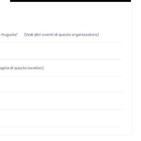
ia Augusta"
(Vedi altri eventi di questo organizzatore)
pagina di questa location)