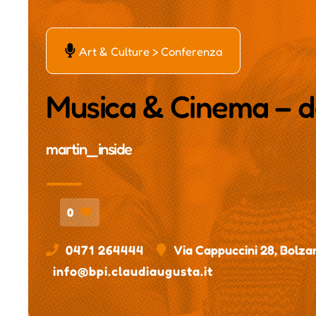
Ą
Art & Culture > Conferenza
Musica & Cinema – da
martin_inside
0
0471 264444
Via Cappuccini 28, Bolza
info@bpi.claudiaugusta.it