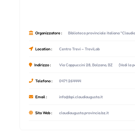
Organizzatore :
Biblioteca provinciale italiana "Claud
Location :
Centro Trevi – TreviLab
Indirizzo :
Via Cappuccini 28, Bolzano, BZ
(Vedi la 
Telefono :
0471 264444
Email :
info@bpi.claudiaugusta.it
Sito Web :
claudiaugusta.provincia.bz.it