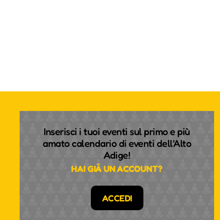
Inserisci i tuoi eventi sul primo e più
amato calendario di eventi dell'Alto
Adige!
HAI GIÀ UN ACCOUNT?
ACCEDI