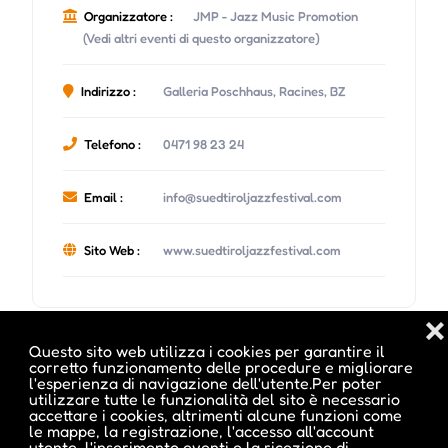
Organizzatore :
JMP - Jazz Music Promotion
(Vedi altri eventi di questo organizzatore)
Indirizzo :
Galleria Poschhaus, Racines, BZ
Telefono :
0471 98 23 24
Email :
info@suedtiroljazzfestival.com
Sito Web :
www.suedtiroljazzfestival.com
❌
Questo sito web utilizza i cookies per garantire il
corretto funzionamento delle procedure e migliorare
Date e orari evento :
l'esperienza di navigazione dell'utente.Per poter
utilizzare tutte le funzionalità del sito è necessario
accettare i cookies, altrimenti alcune funzioni come
le mappe, la registrazione, l'accesso all'account
utente, l'inserimento eventi e la ricezione di