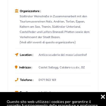
Organizzatore :
Südtiroler Weinstraße in Zusammenarbeit mit den
Tourismusvereinen Nals, Andrian, Terlan, Eppan,
Kaltern am See, Tramin, Südtiroler Unterland,
Castelfeder und Leifers Branzoll Pfatten sowie dem
Verkehrsamt der Stadt Bozen.
(Vedi altri eventi di questo organizzatore)
Location :
Antica scuderia del maso Leisenhof
Indirizzo :
Castel Sallegg, Caldaro s.s.d.v., BZ
Telefono :
0471 963 169
Email :
info@kaltern.com
❌
Questo sito web utilizza i cookies per garantire il
corretto funzionamento delle procedure e migliorare
Sito Web :
suedtirol.info/weinklaenge