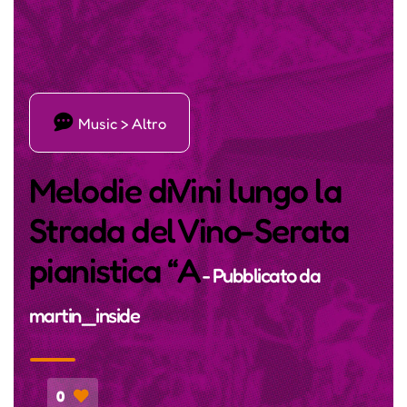
ı
Music > Altro
Melodie diVini lungo la
Strada del Vino-Serata
pianistica “A
- Pubblicato da
martin_inside
0