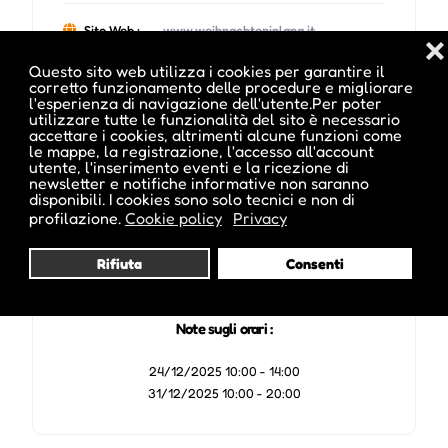
Sito Web :
www.weihnachteninlana.it
❌
Questo sito web utilizza i cookies per garantire il
corretto funzionamento delle procedure e migliorare
l'esperienza di navigazione dell'utente.Per poter
utilizzare tutte le funzionalità del sito è necessario
accettare i cookies, altrimenti alcune funzioni come
Date e orari evento :
le mappe, la registrazione, l'accesso all'account
utente, l'inserimento eventi e la ricezione di
newsletter e notifiche informative non saranno
disponibili. I cookies sono solo tecnici e non di
profilazione.
Cookie policy
Privacy
L'evento si tiene dal 28 Nov 2025 al 31 Dic 2025
Rifiuta
Consenti
Note sugli orari :
24/12/2025 10:00 - 14:00
31/12/2025 10:00 - 20:00