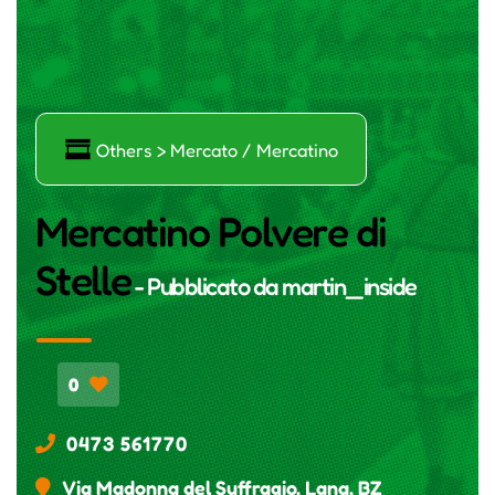
Ő
Others > Mercato / Mercatino
Mercatino Polvere di
Stelle
- Pubblicato da
martin_inside
0
0473 561770
Via Madonna del Suffragio, Lana, BZ