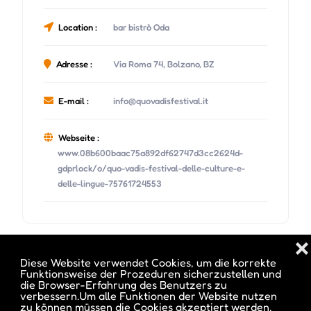
Location :
bar bistrò Oda
Adresse :
Via Roma 74, Bolzano, BZ
E-mail :
info@quovadisfestival.it
Webseite :
www.08b600baac75a892df62747d3cc2624d-
gdprlock/o/quo-vadis-festival-delle-culture-e-
delle-lingue-75761724553
❌
Diese Website verwendet Cookies, um die korrekte
Datum und Uhrzeit des Events :
Funktionsweise der Prozeduren sicherzustellen und
die Browser-Erfahrung des Benutzers zu
verbessern.Um alle Funktionen der Website nutzen
zu können müssen die Cookies akzeptiert werden.