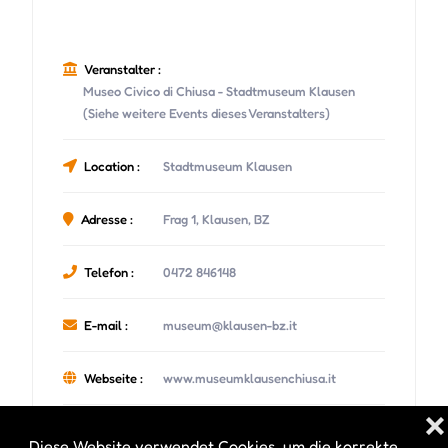
Veranstalter :
Museo Civico di Chiusa - Stadtmuseum Klausen
(Siehe weitere Events dieses Veranstalters)
Location :
Stadtmuseum Klausen
Adresse :
Frag 1, Klausen, BZ
Telefon :
0472 846148
E-mail :
museum@klausen-bz.it
Webseite :
www.museumklausenchiusa.it
❌
Diese Website verwendet Cookies, um die korrekte