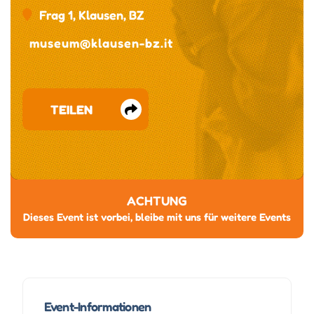
Frag 1, Klausen, BZ
museum@klausen-bz.it
TEILEN
ACHTUNG
Dieses Event ist vorbei, bleibe mit uns für weitere Events
Event-Informationen