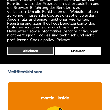
Funktionsweise der Prozeduren sicherzustellen und
die Browser-Erfahrung des Benutzers zu
verbessern.Um alle Funktionen der Website nutzen
Datum und Uhrzeit des Events :
zu können müssen die Cookies akzeptiert werden.
Andernfalls sind einige Funktionen wie Karten,
Registrierung, Zugriff auf das Benutzerkonto, das
Einfügen von Events und das Empfangen von
Newslettern sowie informative Benachrichtigungen
Es gibt Termine vom 31 Aug. 2024 bis 02 Nov. 2024
nicht verfügbar. Cookies sind technisch und nicht
profilierend.
Cookie policy
Privacy
Ablehnen
Erlauben
Veröffentlicht von :
martin_inside