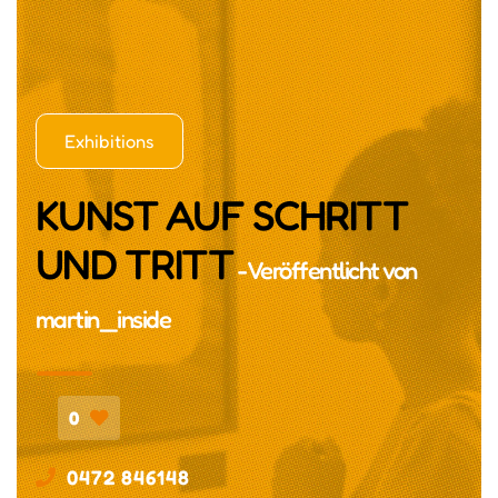
Exhibitions
KUNST AUF SCHRITT
UND TRITT
- Veröffentlicht von
martin_inside
0
0472 846148