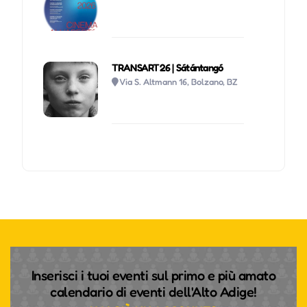
TRANSART26 | Sátántangó
Via S. Altmann 16, Bolzano, BZ
Inserisci i tuoi eventi sul primo e più amato
calendario di eventi dell'Alto Adige!