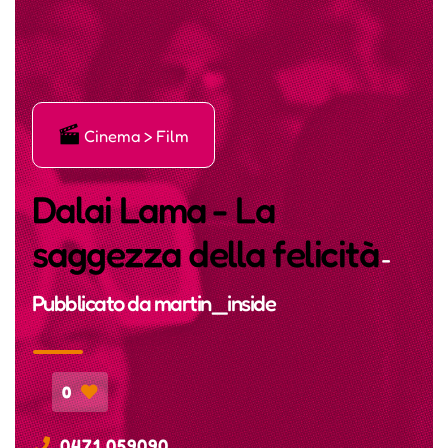
Ę
Cinema > Film
Dalai Lama - La
saggezza della felicità
-
Pubblicato da
martin_inside
0
0471 059090