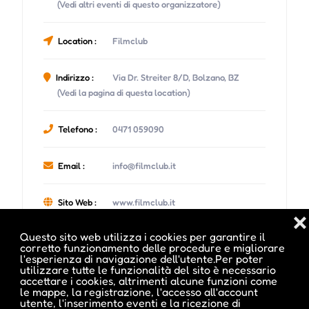
(Vedi altri eventi di questo organizzatore)
Location :
Filmclub
Indirizzo :
Via Dr. Streiter 8/D, Bolzano, BZ
(Vedi la pagina di questa location)
Telefono :
0471 059090
Email :
info@filmclub.it
Sito Web :
www.filmclub.it
❌
Questo sito web utilizza i cookies per garantire il
corretto funzionamento delle procedure e migliorare
l'esperienza di navigazione dell'utente.Per poter
utilizzare tutte le funzionalità del sito è necessario
accettare i cookies, altrimenti alcune funzioni come
Date e orari evento :
le mappe, la registrazione, l'accesso all'account
utente, l'inserimento eventi e la ricezione di