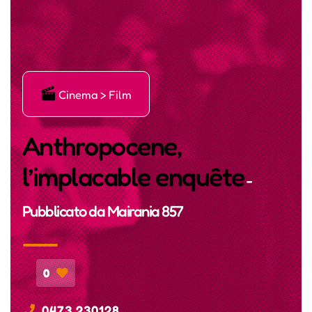
Ę
Cinema > Film
Anthropocene,
l’implacable enquête
-
Pubblicato da
Mairania 857
0
0473 230128