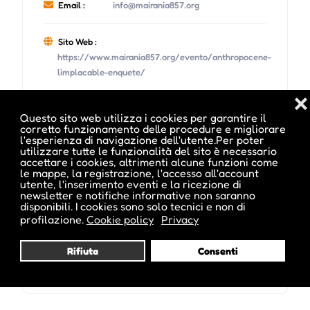
Email :
info@mairania857.org
Sito Web :
https://www.mairania857.org/evento/anthropocene-
limplacable-enquete/
❌
Questo sito web utilizza i cookies per garantire il
corretto funzionamento delle procedure e migliorare
l'esperienza di navigazione dell'utente.Per poter
utilizzare tutte le funzionalità del sito è necessario
Date e orari evento :
accettare i cookies, altrimenti alcune funzioni come
le mappe, la registrazione, l'accesso all'account
utente, l'inserimento eventi e la ricezione di
newsletter e notifiche informative non saranno
disponibili. I cookies sono solo tecnici e non di
profilazione.
Cookie policy
Privacy
Rifiuta
Consenti