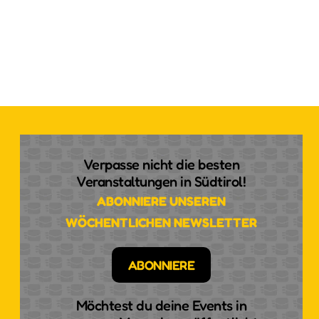
Verpasse nicht die besten
Veranstaltungen in Südtirol!
ABONNIERE UNSEREN
WÖCHENTLICHEN NEWSLETTER
ABONNIERE
Möchtest du deine Events in