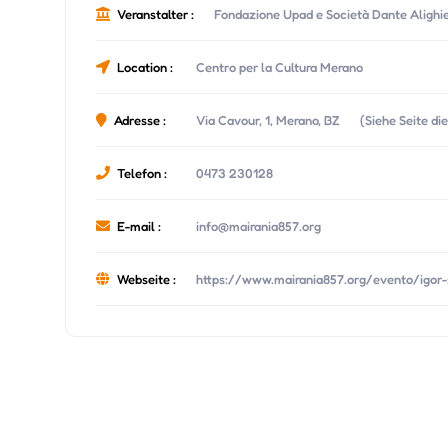
Veranstalter :
Fondazione Upad e Società Dante Alighie
Location :
Centro per la Cultura Merano
Adresse :
Via Cavour, 1, Merano, BZ
(Siehe Seite di
Telefon :
0473 230128
E-mail :
info@mairania857.org
Webseite :
https://www.mairania857.org/evento/igor-st