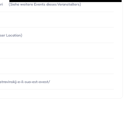
ri
(Siehe weitere Events dieses Veranstalters)
eser Location)
ravinskij-e-il-suo-est-ovest/