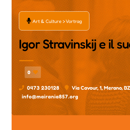
Ą
Art & Culture > Vortrag
Igor Stravinskij e il 
0
0473 230128
Via Cavour, 1, Merano, B
info@mairania857.org