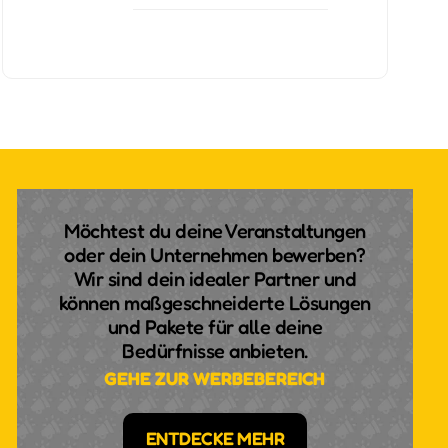
Möchtest du deine Veranstaltungen
oder dein Unternehmen bewerben?
Wir sind dein idealer Partner und
können maßgeschneiderte Lösungen
und Pakete für alle deine
Bedürfnisse anbieten.
GEHE ZUR WERBEBEREICH
ENTDECKE MEHR