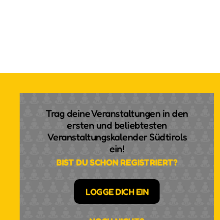
Trag deine Veranstaltungen in den
ersten und beliebtesten
Veranstaltungskalender Südtirols
ein!
BIST DU SCHON REGISTRIERT?
LOGGE DICH EIN