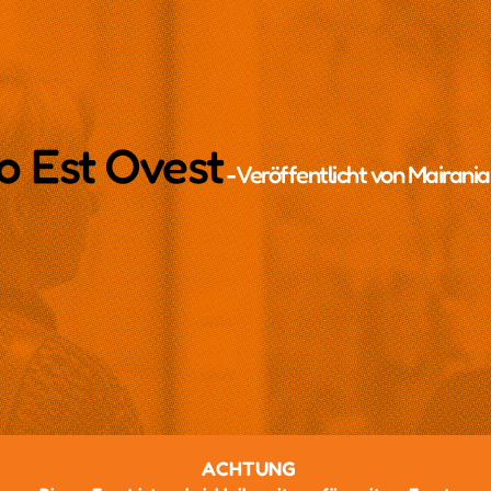
suo Est Ovest
- Veröffentlicht von
Mairania
Z
ACHTUNG