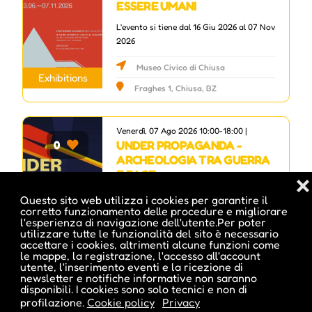
ESSERE UMANI
L'evento si tiene dal 16 Giu 2026 al 07 Nov
2026
Museo Civico di Chiusa
Exhibitions
Fraghes 1, Chiusa, BZ
Venerdì, 07 Ago 2026 10:00-18:00 |
UNDER PROPAGANDA -
0
ARCHEOLOGIA TRA GUERRA
E PACE
❌
L'evento si tiene dal 25 Nov 2025 al 08
Questo sito web utilizza i cookies per garantire il
corretto funzionamento delle procedure e migliorare
Nov 2026
l'esperienza di navigazione dell'utente.Per poter
Museo Archeologico dell'Alto Adige
utilizzare tutte le funzionalità del sito è necessario
via Museo 43, Bolzano, BZ
accettare i cookies, altrimenti alcune funzioni come
Exhibitions
le mappe, la registrazione, l'accesso all'account
utente, l'inserimento eventi e la ricezione di
newsletter e notifiche informative non saranno
Venerdì, 07 Ago 2026 10:00-18:00 |
disponibili. I cookies sono solo tecnici e non di
OLTRE IL TRAGUARDO
0
profilazione.
Cookie policy
Privacy