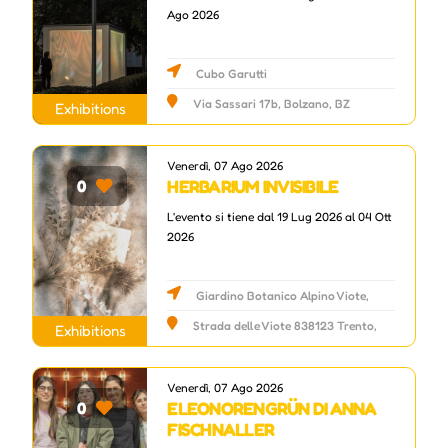
Ago 2026
Cubo Garutti
Via Sassari 17b, Bolzano, BZ
Exhibitions
Venerdì, 07 Ago 2026
HERBARIUM INVISIBILE
0
L'evento si tiene dal 19 Lug 2026 al 04 Ott
2026
Giardino Botanico Alpino Viote,
Viote del monte Bondone
Strada delle Viote 838123 Trento,
Exhibitions
Trento, TN
Venerdì, 07 Ago 2026
ELEONORENGRÜN DI ANNA
0
FISCHNALLER