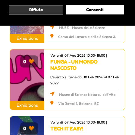
L'evento si tiene dal 01 Feb 2026 al 04 Ott
Rifiuta
Consenti
2026
MUSE - Museo delle Scienze
Corso del Lavoro e della Scienza 3,
Exhibitions
Trento, TN
Venerdì, 07 Ago 2026 10:00-18:00 |
FUNGA - UN MONDO
0
NASCOSTO
L'evento si tiene dal 10 Feb 2026 al 07 Feb
2027
Museo di Scienze Naturali dell'Alto
Adige
Via Bottai 1, Bolzano, BZ
Exhibitions
Venerdì, 07 Ago 2026 10:00-18:00 |
TECH IT EASY!
0