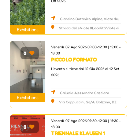
Ott 2026
Giardino Botanico Alpino, Viote del
Monte Bondone
Strada delle Viote 8Località Viote di
Exhibitions
Monte Bondone - 38123 Trento (), Trento,
TN
Venerdì, 07 Ago 2026 09:00-12:30 | 15:00 -
0
18:00
PICCOLO FORMATO
L'evento si tiene dal 12 Giu 2026 al 12 Set
2026
Galleria Alessandro Casciaro
Exhibitions
Via Cappuccini, 26/A, Bolzano, BZ
Venerdì, 07 Ago 2026 09:30-12:00 | 15:30 -
0
18:00
TRIENNALE KLAUSEN 1