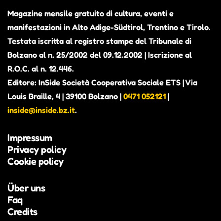
Magazine mensile gratuito di cultura, eventi e
ALEX THE JUDGE, PRIMO
manifestazioni in Alto Adige-Südtirol, Trentino e Tirolo.
ALBUM IN VISTA. CONTERRÀ
Testata iscritta al registro stampe del Tribunale di
Bolzano al n. 25/2002 del 09.12.2002 | Iscrizione al
PEZZI INEDITI E ALCUNI BRANI
R.O.C. al n. 12.446.
GIÀ PUBBLICATI COME SINGOLI
Editore: InSide Società Cooperativa Sociale ETS | Via
Alexander Richter, in arte Alex the Judge, è attivo
Louis Braille, 4 | 39100 Bolzano |
0471 052121
|
dal 2018 nella scena musicale altoatesina (Beyond
inside@inside.bz.it
.
Hills, Fruity Sessions) e nel 2023 ha vinto il
concorso Euregio UploadSounds, affermandosi
Impressum
come una voce originale della scena locale.
Privacy policy
Cookie policy
Über uns
Faq
Credits