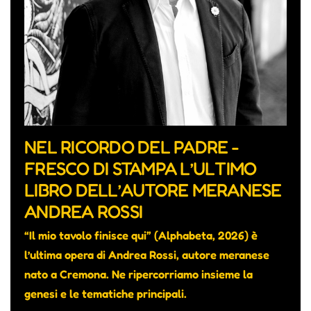
NEL RICORDO DEL PADRE -
FRESCO DI STAMPA L’ULTIMO
LIBRO DELL’AUTORE MERANESE
ANDREA ROSSI
“Il mio tavolo finisce qui” (Alphabeta, 2026) è
l’ultima opera di Andrea Rossi, autore meranese
nato a Cremona. Ne ripercorriamo insieme la
genesi e le tematiche principali.