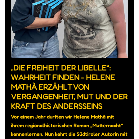
„DIE FREIHEIT DER LIBELLE“:
WAHRHEIT FINDEN - HELENE
MATHÀ ERZÄHLT VON
VERGANGENHEIT, MUT UND DER
KRAFT DES ANDERSSEINS
Vor einem Jahr durften wir Helene Mathà mit
ihrem regionalhistorischen Roman „Mutternacht“
kennenlernen. Nun kehrt die Südtiroler Autorin mit