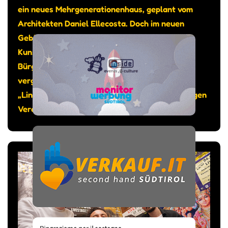
ein neues Mehrgenerationenhaus, geplant vom
Architekten Daniel Ellecosta. Doch im neuen
Gebäude sollte auch genügend Platz sein für
Kunst und Kultur, so das Anliegen von
Bürgermeister Michael Epp. Gesagt getan: Am
vergangenen 12. Juni wurde der Kunstraum
„Lind.Art“ eingeweiht, bespielt vom gleichnamigen
Verein.