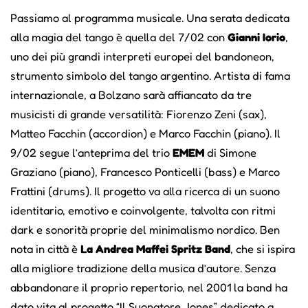
Passiamo al programma musicale. Una serata dedicata
alla magia del tango è quella del 7/02 con
Gianni Iorio
,
uno dei più grandi interpreti europei del bandoneon,
strumento simbolo del tango argentino. Artista di fama
internazionale, a Bolzano sarà affiancato da tre
musicisti di grande versatilità: Fiorenzo Zeni (sax),
Matteo Facchin (accordion) e Marco Facchin (piano). Il
9/02 segue l’anteprima del trio
EMEM
di Simone
Graziano (piano), Francesco Ponticelli (bass) e Marco
Frattini (drums). Il progetto va alla ricerca di un suono
identitario, emotivo e coinvolgente, talvolta con ritmi
dark e sonorità proprie del minimalismo nordico. Ben
nota in città è
La Andrea Maffei Spritz Band
, che si ispira
alla migliore tradizione della musica d’autore. Senza
abbandonare il proprio repertorio, nel 2001 la band ha
dato vita al progetto “Il Suonatore Jones” dedicato a