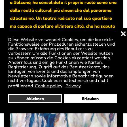
a Bolzano, ha consolidato il proprio ruolo come una
delle realtà culturali più dinamiche del panorama
altoatesino. Un teatro radicato nel suo quartiere
ma capace di parlare all’intera città, che ha saputo
❌
intrecciare programmazione artistica, residenze
Diese Website verwendet Cookies, um die korrekte
artistiche, progettualità sociale e attenzione alle
Funktionsweise der Prozeduren sicherzustellen und
die Browser-Erfahrung des Benutzers zu
nuove generazioni.
verbessern.Um alle Funktionen der Website nutzen
zu können müssen die Cookies akzeptiert werden.
Andernfalls sind einige Funktionen wie Karten,
Registrierung, Zugriff auf das Benutzerkonto, das
Einfügen von Events und das Empfangen von
Newslettern sowie informative Benachrichtigungen
nicht verfügbar. Cookies sind technisch und nicht
profilierend.
Cookie policy
Privacy
Ablehnen
Erlauben