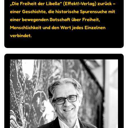
„Die Freiheit der Libelle“ (Effekt!-Verlag) zurück –
einer Geschichte, die historische Spurensuche mit
einer bewegenden Botschaft über Freiheit,
Menschlichkeit und den Wert jedes Einzelnen
verbindet.