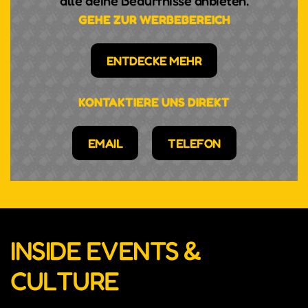
alle deine Bedürfnisse anbieten.
gerade ihren Kindheitstraum vom Dirigieren und
GEHE ZUR WERBEBEREICH
spielt auch noch Fußball.
ENTDECKE MEHR
KONTAKTIERE UNS DIREKT
EMAIL
TELEFON
INSIDE EVENTS &
CULTURE