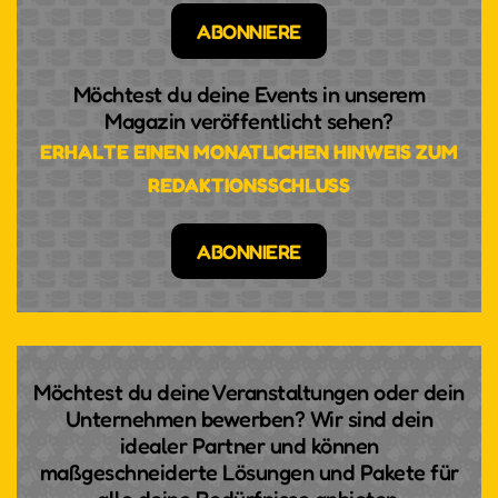
ABONNIERE
Möchtest du deine Events in unserem
Magazin veröffentlicht sehen?
TEMPO UND RHYTHMUS,
ERHALTE EINEN MONATLICHEN HINWEIS ZUM
PASSION UND PRESSING -
REDAKTIONSSCHLUSS
VIELSEITIGKEIT HAT EINEN
NAMEN: KLARINETTISTIN
ABONNIERE
ANDREA GÖTSCH
Sie ist jung und erfolgreich, aber sie ist vor allem
eines: extrem leidenschaftlich in allem, was sie tut.
Die Südtiroler Klarinettistin hat geschafft, was vor
Möchtest du deine Veranstaltungen oder dein
ihr noch keiner Frau gelungen ist, nämlich ins
Unternehmen bewerben? Wir sind dein
Klarinettenregister der Wiener Philharmoniker
idealer Partner und können
maßgeschneiderte Lösungen und Pakete für
aufgenommen zu werden. Daneben verwirklicht sie