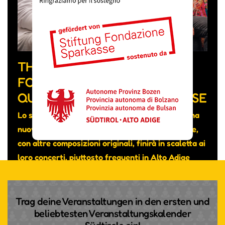
THE FEVER WEEK, LA BAND
FORMATA DA MUSICISTI DI
QUATTRO NAZIONALITÀ DIVERSE
Lo scorso mese hanno pubblicato su YouTube una
nuova canzone intitolata “Really don’t care” che,
con altre composizioni originali, finirà in scaletta ai
loro concerti, piuttosto frequenti in Alto Adige
nonostante si tratti di un gruppo transfrontaliero.
Trag deine Veranstaltungen in den ersten und
beliebtesten Veranstaltungskalender