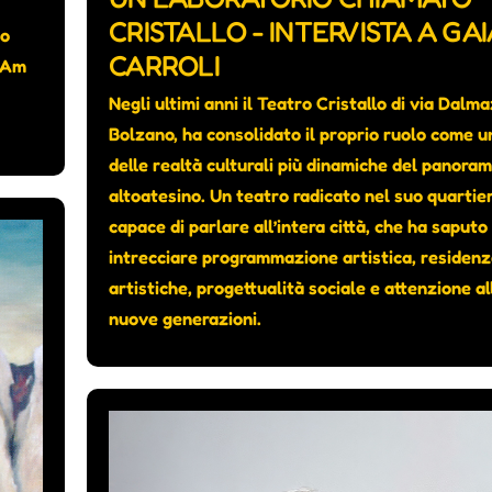
CRISTALLO - INTERVISTA A GAI
io
CARROLI
• Am
Negli ultimi anni il Teatro Cristallo di via Dalma
Bolzano, ha consolidato il proprio ruolo come u
delle realtà culturali più dinamiche del panora
altoatesino. Un teatro radicato nel suo quartie
capace di parlare all’intera città, che ha saputo
intrecciare programmazione artistica, residen
artistiche, progettualità sociale e attenzione al
nuove generazioni.