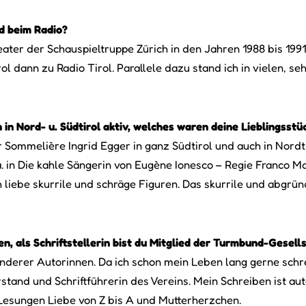
d beim Radio?
ter der Schauspieltruppe Zürich in den Jahren 1988 bis 1991.
dann zu Radio Tirol. Parallele dazu stand ich in vielen, seh
 in Nord- u. Südtirol aktiv, welches waren deine Lieblingsstü
r Sommelière Ingrid Egger in ganz Südtirol und auch in Nordt
. in Die kahle Sängerin von Eugène Ionesco – Regie Franco Mari
 liebe skurrile und schräge Figuren. Das skurrile und abgrün
en, als Schriftstellerin bist du Mitglied der Turmbund-Gesell
derer Autorinnen. Da ich schon mein Leben lang gerne schre
nd und Schriftführerin des Vereins. Mein Schreiben ist autof
 Lesungen Liebe von Z bis A und Mutterherzchen.