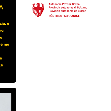
A
zia, a
na
ma
re ma
ze
le