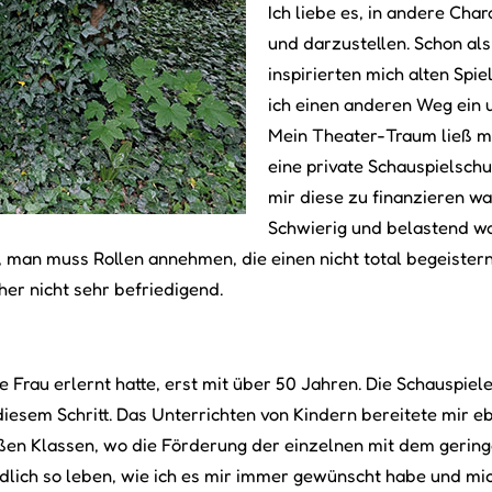
Ich liebe es, in andere Cha
und darzustellen. Schon als
inspirierten mich alten Spie
ich einen anderen Weg ein 
Mein Theater-Traum ließ mi
eine private Schauspielsch
mir diese zu finanzieren wa
Schwierig und belastend war
an muss Rollen annehmen, die einen nicht total begeistern. 
er nicht sehr befriedigend.
nge Frau erlernt hatte, erst mit über 50 Jahren. Die Schauspiel
 diesem Schritt. Das Unterrichten von Kindern bereitete mir e
ßen Klassen, wo die Förderung der einzelnen mit dem gerin
 endlich so leben, wie ich es mir immer gewünscht habe und