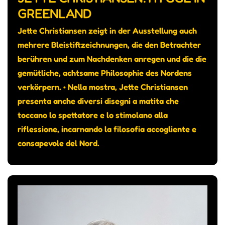
GREENLAND
Jette Christiansen zeigt in der Ausstellung auch
mehrere Bleistiftzeichnungen, die den Betrachter
berühren und zum Nachdenken anregen und die die
gemütliche, achtsame Philosophie des Nordens
verkörpern. • Nella mostra, Jette Christiansen
presenta anche diversi disegni a matita che
toccano lo spettatore e lo stimolano alla
riflessione, incarnando la filosofia accogliente e
consapevole del Nord.