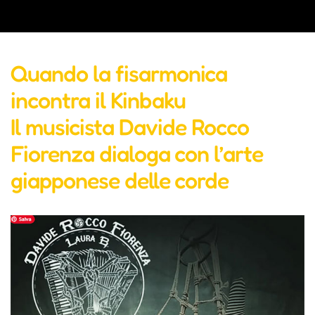
Quando la fisarmonica
incontra il Kinbaku
Il musicista Davide Rocco
Fiorenza dialoga con l’arte
giapponese delle corde