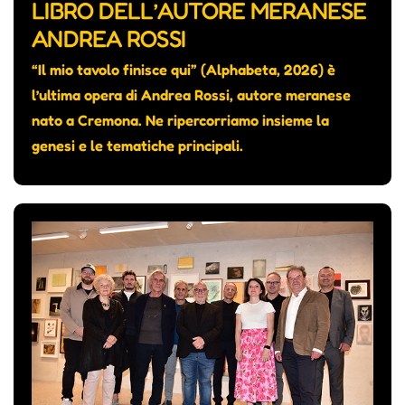
LIBRO DELL’AUTORE MERANESE
ANDREA ROSSI
“Il mio tavolo finisce qui” (Alphabeta, 2026) è
l’ultima opera di Andrea Rossi, autore meranese
nato a Cremona. Ne ripercorriamo insieme la
genesi e le tematiche principali.