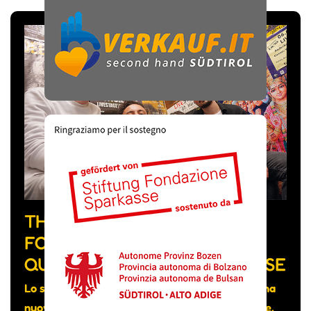
THE FEVER WEEK, LA BAND
FORMATA DA MUSICISTI DI
QUATTRO NAZIONALITÀ DIVERSE
Lo scorso mese hanno pubblicato su YouTube una
nuova canzone intitolata “Really don’t care” che,