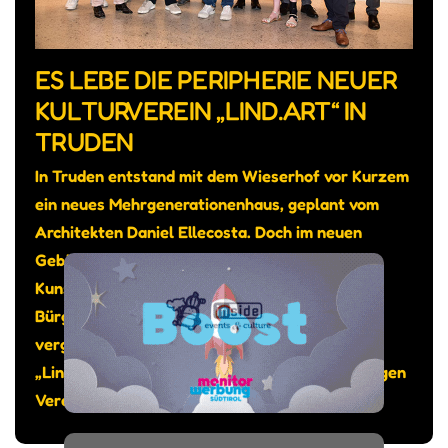
ES LEBE DIE PERIPHERIE NEUER
KULTURVEREIN „LIND.ART“ IN
TRUDEN
In Truden entstand mit dem Wieserhof vor Kurzem
ein neues Mehrgenerationenhaus, geplant vom
Architekten Daniel Ellecosta. Doch im neuen
Gebäude sollte auch genügend Platz sein für
Kunst und Kultur, so das Anliegen von
Bürgermeister Michael Epp. Gesagt getan: Am
vergangenen 12. Juni wurde der Kunstraum
„Lind.Art“ eingeweiht, bespielt vom gleichnamigen
Verein.