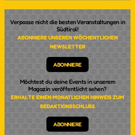
Verpasse nicht die besten Veranstaltungen in
Südtirol!
ABONNIERE UNSEREN WÖCHENTLICHEN
NEWSLETTER
ABONNIERE
Möchtest du deine Events in unserem
Magazin veröffentlicht sehen?
TEMPO UND RHYTHMUS,
ERHALTE EINEN MONATLICHEN HINWEIS ZUM
PASSION UND PRESSING -
REDAKTIONSSCHLUSS
VIELSEITIGKEIT HAT EINEN
NAMEN: KLARINETTISTIN
ABONNIERE
ANDREA GÖTSCH