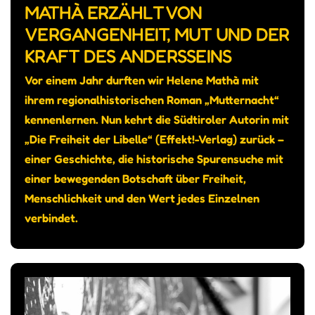
MATHÀ ERZÄHLT VON
VERGANGENHEIT, MUT UND DER
KRAFT DES ANDERSSEINS
Vor einem Jahr durften wir Helene Mathà mit
ihrem regionalhistorischen Roman „Mutternacht“
kennenlernen. Nun kehrt die Südtiroler Autorin mit
„Die Freiheit der Libelle“ (Effekt!-Verlag) zurück –
einer Geschichte, die historische Spurensuche mit
einer bewegenden Botschaft über Freiheit,
Menschlichkeit und den Wert jedes Einzelnen
verbindet.