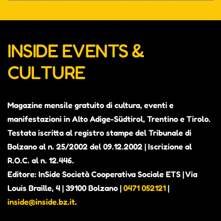
INSIDE EVENTS &
CULTURE
Magazine mensile gratuito di cultura, eventi e
ALEX THE JUDGE, PRIMO
manifestazioni in Alto Adige-Südtirol, Trentino e Tirolo.
ALBUM IN VISTA. CONTERRÀ
Testata iscritta al registro stampe del Tribunale di
Bolzano al n. 25/2002 del 09.12.2002 | Iscrizione al
PEZZI INEDITI E ALCUNI BRANI
R.O.C. al n. 12.446.
GIÀ PUBBLICATI COME SINGOLI
Editore: InSide Società Cooperativa Sociale ETS | Via
Alexander Richter, in arte Alex the Judge, è attivo
Louis Braille, 4 | 39100 Bolzano |
0471 052121
|
dal 2018 nella scena musicale altoatesina (Beyond
inside@inside.bz.it
.
Hills, Fruity Sessions) e nel 2023 ha vinto il