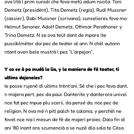
ova lità l prim cunsëi che fova metù adum nscila: Toni
Demetz (presidënt), Tita Demetz (regia), Rudi Mussner
(cassier), Babi Mussner (scrivana); cunselieres fova mo:
Helmut Senoner, Adolf Demetz, Othmar Perathoner y
Trina Demetz. N se ova teüt dant de mpare ite
pusciblmëter doi pec de teater al ann. N chël autonn
ntant oven bele mustrà l pez “L’arpejon”.
Y co se à pa mudà la lia, y la maniera de fé teater, ti
ultims dejeneies?
Ie posse rujené di ultims trënt’ani. Sé che i pec fova dant,
n majera pert, pec da paur. Danterite y danterora univel
nce fat pec mpue plu scerii, da pensé do, nce pec de
religion. N ova mé n pitl palch te calonia, y perchël ne
fovel nce nia l mesun de fé de majeri proiec. Dala fin di
ani ‘80 inant ons scumencià a se nuzé dla sala te Cësa