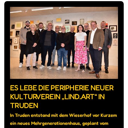
ES LEBE DIE PERIPHERIE NEUER
KULTURVEREIN „LIND.ART“ IN
TRUDEN
In Truden entstand mit dem Wieserhof vor Kurzem
ein neues Mehrgenerationenhaus, geplant vom