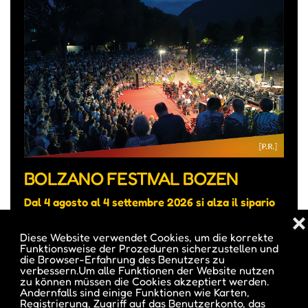
BOLZANO FESTIVAL BOZEN
Dal 4 agosto al 4 settembre 2026 si alza il sipario
❌
sulla 22a edizione del Bolzano Festival Bozen.
Diese Website verwendet Cookies, um die korrekte
• Am 4. August hebt sich der Vorhang für die neue
Funktionsweise der Prozeduren sicherzustellen und
die Browser-Erfahrung des Benutzers zu
Ausgabe des Bolzano Festival Bozen.
verbessern.Um alle Funktionen der Website nutzen
zu können müssen die Cookies akzeptiert werden.
Andernfalls sind einige Funktionen wie Karten,
Registrierung, Zugriff auf das Benutzerkonto, das