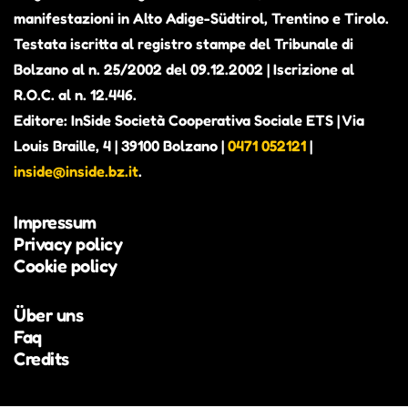
ALEX THE JUDGE, PRIMO
manifestazioni in Alto Adige-Südtirol, Trentino e Tirolo.
ALBUM IN VISTA. CONTERRÀ
Testata iscritta al registro stampe del Tribunale di
Bolzano al n. 25/2002 del 09.12.2002 | Iscrizione al
PEZZI INEDITI E ALCUNI BRANI
R.O.C. al n. 12.446.
GIÀ PUBBLICATI COME SINGOLI
Editore: InSide Società Cooperativa Sociale ETS | Via
Alexander Richter, in arte Alex the Judge, è attivo
Louis Braille, 4 | 39100 Bolzano |
0471 052121
|
dal 2018 nella scena musicale altoatesina (Beyond
inside@inside.bz.it
.
Hills, Fruity Sessions) e nel 2023 ha vinto il
concorso Euregio UploadSounds, affermandosi
Impressum
come una voce originale della scena locale.
Privacy policy
Cookie policy
Über uns
Faq
Credits