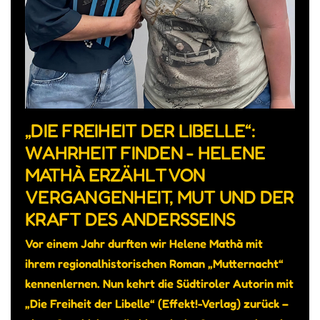
„DIE FREIHEIT DER LIBELLE“:
WAHRHEIT FINDEN - HELENE
MATHÀ ERZÄHLT VON
VERGANGENHEIT, MUT UND DER
KRAFT DES ANDERSSEINS
Vor einem Jahr durften wir Helene Mathà mit
ihrem regionalhistorischen Roman „Mutternacht“
kennenlernen. Nun kehrt die Südtiroler Autorin mit
„Die Freiheit der Libelle“ (Effekt!-Verlag) zurück –