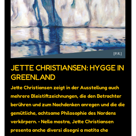
JETTE CHRISTIANSEN: HYGGE IN
GREENLAND
Jette Christiansen zeigt in der Ausstellung auch
mehrere Bleistiftzeichnungen, die den Betrachter
berühren und zum Nachdenken anregen und die die
gemütliche, achtsame Philosophie des Nordens
verkörpern. • Nella mostra, Jette Christiansen
presenta anche diversi disegni a matita che