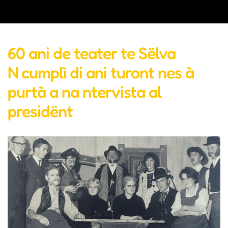
60 ani de teater te Sëlva
N cumplì di ani turont nes à
purtà a na ntervista al
presidënt