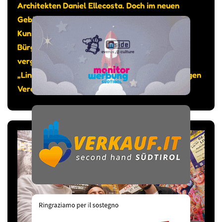
Architekten Daniel Ellecosta. Doch im neuen
Gebäude sollte auch genügend Platz sein für
Kunst und Kultur, so das Anliegen von
Bürgermeister Michael Epp. Gesagt getan: Am
vergangenen 12. Juni wurde der Kunstraum
„Lind.Art“ eingeweiht, bespielt vom gleichnamigen
Verein.