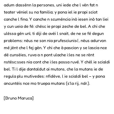
adum dassënn la persones, uni iede che l vën fat n
teater vëniel su na familia; y pona iel ie propi sciot
canche l fina. Y canche n scumëncia inò iesen inò tan liei
y cun ueia de fé: chësc ie propi zeche de bel. A chi che
ulëssa gën unì, ti diji de avëi l snait, de ne se fé degun
problems: nëus ne son nia prufesciunisć, nëus adurvon
mé jënt che l fej gën. Y chi che à pascion y se lascia nce
dé cunsëies, ruva a n pont ulache i:les ne se rënt
nstësc:sses nia cont che i:les possa ruvé. Y chël ie scialdi
bel. Ti l dije dantaldut ai mutons, che la mutans ie de
regula plu mutivedes: nfidëve, l ie scialdi bel – y pona
ancuntëis nce mo truepa mutans (s’la rij, ndr.).
[Bruno Maruca]