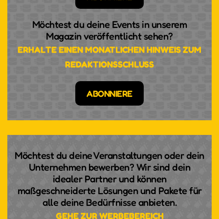
Möchtest du deine Events in unserem
Magazin veröffentlicht sehen?
TEMPO UND RHYTHMUS,
ERHALTE EINEN MONATLICHEN HINWEIS ZUM
PASSION UND PRESSING -
REDAKTIONSSCHLUSS
VIELSEITIGKEIT HAT EINEN
NAMEN: KLARINETTISTIN
ABONNIERE
ANDREA GÖTSCH
Sie ist jung und erfolgreich, aber sie ist vor allem
eines: extrem leidenschaftlich in allem, was sie tut.
Die Südtiroler Klarinettistin hat geschafft, was vor
Möchtest du deine Veranstaltungen oder dein
ihr noch keiner Frau gelungen ist, nämlich ins
Unternehmen bewerben? Wir sind dein
Klarinettenregister der Wiener Philharmoniker
idealer Partner und können
maßgeschneiderte Lösungen und Pakete für
aufgenommen zu werden. Daneben verwirklicht sie
alle deine Bedürfnisse anbieten.
gerade ihren Kindheitstraum vom Dirigieren und
GEHE ZUR WERBEBEREICH
spielt auch noch Fußball.