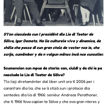
S’l’on ciaculeda cun l presidënt dla Lia dl Teater de
Sëlva, Igor Demetz. Na lia culturela viva y dinamica, de
chëla che posse dì cun gran stolz de vester nce ie, che
scrije, cumëmber y da n valgun mënsc incà nce cunselier.
Scumencion cun mpue de storia: can, ciuldì y da chi ie pa
nasciuda la Lia dl Teater de Sëlva?
Tlo lieji diretamënter dal liber unit ora tl 2006 per i
carant’ani dla lia, che se à stizà sun i protocoi dla
sentedes dla lia dl 1966: seniëur Andreas Perathoner,
che tl 1966 fova caplan te Sëlva y che ova gran nteres y