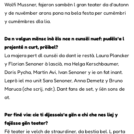
Wolfi Mussner, fajeron sambën l gran teater da d’autonn
y de nuvëmber arons pona na bela festa per cumëmbri
y cumëmbres dla lia.
Da n valgun mënsc inà ëis nce n cunsëi nuef: pudëis’a l
prejenté n curt, prëibel?
La majera pert dl cunsëi da dant ie restà. Laura Plancker
y Florian Senoner à lascià, ma Helga Kerschbaumer,
Doris Pycha, Martin Avi, Ivan Senoner y ie on fat inant.
Leprò iel mo unit Sara Senoner, Anna Demetz y Bruno
Maruca (che scrij, ndr.). Dant fans de set, y śën sons de
ot.
Per finé via: cie ti dijessais’a gën a chi che nes liej y
fajëssa gën teater?
Fé teater ie velch de straurdiner, da bestia bel. L porta