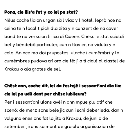
Pona, cie ëis’a fat y co iel pa stat?
Nëus coche lia on urganisà l viac y l hotel, leprò nce na
cëina te n local tipich dla zità y n cunzert de na cover
band te na verscion lirica di Queen. Chësc ie stat scialdi
bel y bëndebò particuler, cun n tlavier, na vidula y n
celo. An nce mo doi prupostes, ulache i cumëmbri y la
cumëmbres pudova crì ora cie fé: jì a ti cialé al ciastel de
Krakau o ala grotes de sel.
Chëst ann, coche dit, iel da festejé i sessant’ani dla lia:
cie iel pa udù dant per chësc iubileum?
Per i sessant’ani ulons avëi n ann mpue plu atif che
scenó: de merz sons bele jic cun i schi deberieda, dan n
valguna enes ons fat la jita a Krakau, de juni o de
setëmber jirons sa mont de gra ala urganisazion de