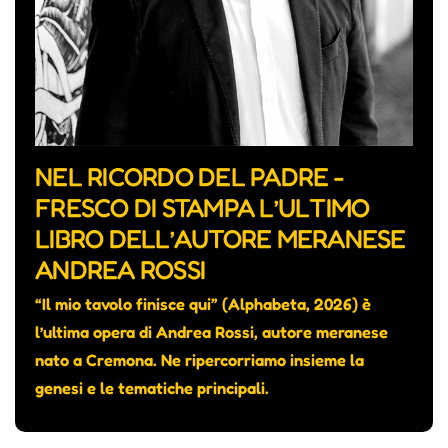
NEL RICORDO DEL PADRE -
FRESCO DI STAMPA L’ULTIMO
LIBRO DELL’AUTORE MERANESE
ANDREA ROSSI
“Il mio tavolo finisce qui” (Alphabeta, 2026) è
l’ultima opera di Andrea Rossi, autore meranese
nato a Cremona. Ne ripercorriamo insieme la
genesi e le tematiche principali.