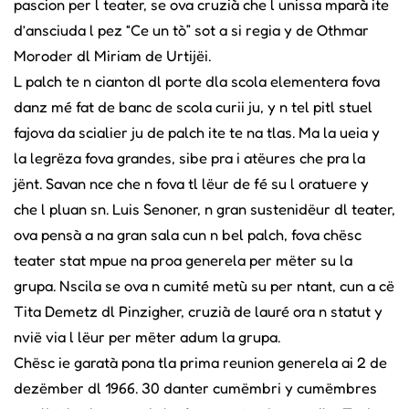
pascion per l teater, se ova cruzià che l unissa mparà ite
d’ansciuda l pez “Ce un tò” sot a si regia y de Othmar
Moroder dl Miriam de Urtijëi.
L palch te n cianton dl porte dla scola elementera fova
danz mé fat de banc de scola curii ju, y n tel pitl stuel
fajova da scialier ju de palch ite te na tlas. Ma la ueia y
la legrëza fova grandes, sibe pra i atëures che pra la
jënt. Savan nce che n fova tl lëur de fé su l oratuere y
che l pluan sn. Luis Senoner, n gran sustenidëur dl teater,
ova pensà a na gran sala cun n bel palch, fova chësc
teater stat mpue na proa generela per mëter su la
grupa. Nscila se ova n cumité metù su per ntant, cun a cë
Tita Demetz dl Pinzigher, cruzià de lauré ora n statut y
nvië via l lëur per mëter adum la grupa.
Chësc ie garatà pona tla prima reunion generela ai 2 de
dezëmber dl 1966. 30 danter cumëmbri y cumëmbres