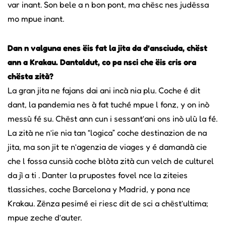
var inant. Son bele a n bon pont, ma chësc nes judëssa
mo mpue inant.
Dan n valguna enes ëis fat la jita da d’ansciuda, chëst
ann a Krakau. Dantaldut, co pa nsci che ëis cris ora
chësta zità?
La gran jita ne fajans dai ani incà nia plu. Coche é dit
dant, la pandemia nes à fat tuché mpue l fonz, y on inò
messù fé su. Chëst ann cun i sessant’ani ons inò ulù la fé.
La zità ne n’ie nia tan “logica” coche destinazion de na
jita, ma son jit te n’agenzia de viages y é damandà cie
che l fossa cunsià coche blòta zità cun velch de culturel
da jì a ti . Danter la prupostes fovel nce la ziteies
tlassiches, coche Barcelona y Madrid, y pona nce
Krakau. Zënza pesimé ei riesc dit de sci a chëst’ultima;
mpue zeche d’auter.