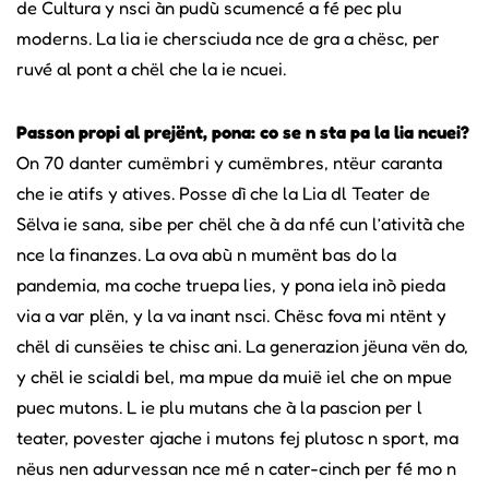
de Cultura y nsci àn pudù scumencé a fé pec plu
moderns. La lia ie chersciuda nce de gra a chësc, per
ruvé al pont a chël che la ie ncuei.
Passon propi al prejënt, pona: co se n sta pa la lia ncuei?
On 70 danter cumëmbri y cumëmbres, ntëur caranta
che ie atifs y atives. Posse dì che la Lia dl Teater de
Sëlva ie sana, sibe per chël che à da nfé cun l’atività che
nce la finanzes. La ova abù n mumënt bas do la
pandemia, ma coche truepa lies, y pona iela inò pieda
via a var plën, y la va inant nsci. Chësc fova mi ntënt y
chël di cunsëies te chisc ani. La generazion jëuna vën do,
y chël ie scialdi bel, ma mpue da muië iel che on mpue
puec mutons. L ie plu mutans che à la pascion per l
teater, povester ajache i mutons fej plutosc n sport, ma
nëus nen adurvessan nce mé n cater-cinch per fé mo n