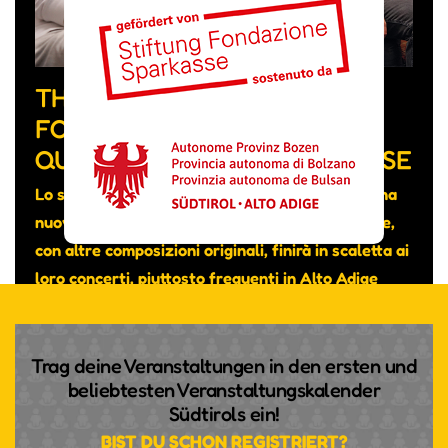
THE FEVER WEEK, LA BAND
FORMATA DA MUSICISTI DI
QUATTRO NAZIONALITÀ DIVERSE
Lo scorso mese hanno pubblicato su YouTube una
nuova canzone intitolata “Really don’t care” che,
con altre composizioni originali, finirà in scaletta ai
loro concerti, piuttosto frequenti in Alto Adige
nonostante si tratti di un gruppo transfrontaliero.
Trag deine Veranstaltungen in den ersten und
beliebtesten Veranstaltungskalender
Südtirols ein!
BIST DU SCHON REGISTRIERT?